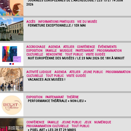
JOURNÉES EUROPÉENNES DE L’ARCHÉOLOGIE / LES 13 ET 14 JUIN
2026
ACCÈS
/
INFORMATIONS PRATIQUES
/
VIE DU MUSÉE
FERMETURE EXCEPTIONNELLE / 1ER MAI
ACCROCHAGE
/
AGENDA
/
ATELIER
/
CONFÉRENCE
/
ÉVÉNEMENTS
/
EXPOSITION
/
FAMILLE
/
MUSIQUE
/
PARTENARIAT
/
PROGRAMMATION
CULTURELLE
/
RENCONTRE
/
TOUT PUBLIC
/
VISITE GUIDÉE
NUIT EUROPÉENNE DES MUSÉES / LE 23 MAI 2026 DE 18H À MINUIT
ACTIVITÉ LUDIQUE
/
AGENDA
/
ATELIER
/
JEUNE PUBLIC
/
PROGRAMMATION
CULTURELLE
/
TOUT PUBLIC
/
VISITE GUIDÉE
VACANCES AUX MUSÉES !
EXPOSITION
/
PARTENARIAT
/
THÉÂTRE
PERFORMANCE THÉÂTRALE « NON-LIEU »
CONFÉRENCE
/
FAMILLE
/
JEUNE PUBLIC
/
JEUX
/
NUMÉRIQUE
/
PROGRAMMATION CULTURELLE
/
TOUT PUBLIC
« PIXEL ART » LES 28 ET 29 MARS