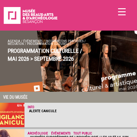
AGENDA
/
ÉVÉNEMENTS
/
INFORMATIONS PRATIQUES
/
MÉDIATION
/
PROGRAMMATION CULTURELLE
PROGRAMMATION CULTURELLE /
MAI 2026 > SEPTEMBRE 2026
VIE DU MUSÉE
INFO
ALERTE CANICULE
ARCHÉOLOGIE
/
ÉVÉNEMENTS
/
TOUT PUBLIC