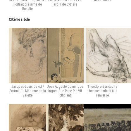
Jean Honoré Fragonard /
Pierre Adrien Pâris / Le
Hubert Robert
Portrait présumé de
jardin de Cythère
Rosalie
XIXème siècle
Jacques-Louis David /
Jean Auguste Dominique
Théodore Géricault /
Portrait de Madame de la
Ingres / Le Pape Pie VII
Homme tombant à la
Valette
officiant
renverse