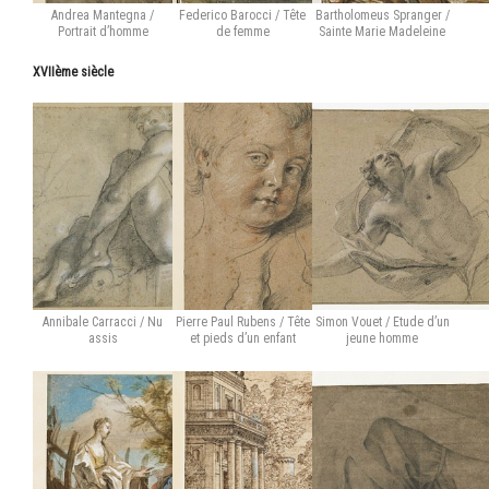
Andrea Mantegna /
Federico Barocci / Tête
Bartholomeus Spranger /
Portrait d’homme
de femme
Sainte Marie Madeleine
XVIIème siècle
Annibale Carracci / Nu
Pierre Paul Rubens / Tête
Simon Vouet / Etude d’un
assis
et pieds d’un enfant
jeune homme