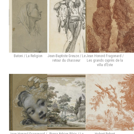
Batoni / La Religion
Jean-Baptiste Greuze / Le
Jean Honoré Fragonard /
retour du chasseur
Les grands cyprès de la
villa d’Este