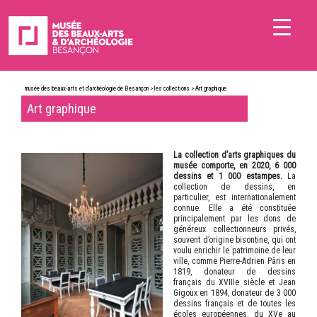
musée des beaux-arts et d'archéologie de Besançon
>
les collections
>
Art graphique
Art graphique
La collection d’arts graphiques du
musée comporte, en 2020, 6 000
dessins et 1 000 estampes.
La
collection de dessins, en
particulier, est internationalement
connue. Elle a été constituée
principalement par les dons de
généreux collectionneurs privés,
souvent d’origine bisontine, qui ont
voulu enrichir le patrimoine de leur
ville, comme Pierre-Adrien Pâris en
1819, donateur de dessins
français du XVIIIe siècle et Jean
Gigoux en 1894, donateur de 3 000
dessins français et de toutes les
écoles européennes, du XVe au