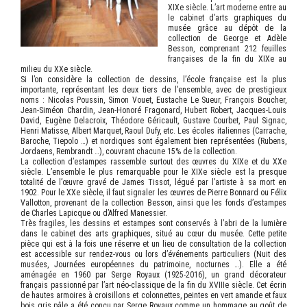
XIXe siècle. L’art moderne entre au
le cabinet d’arts graphiques du
musée grâce au dépôt de la
collection de George et Adèle
Besson, comprenant 212 feuilles
françaises de la fin du XIXe au
milieu du XXe siècle.
Si l’on considère la collection de dessins, l’école française est la plus
importante, représentant les deux tiers de l’ensemble, avec de prestigieux
noms : Nicolas Poussin, Simon Vouet, Eustache Le Sueur, François Boucher,
Jean-Siméon Chardin, Jean-Honoré Fragonard, Hubert Robert, Jacques-Louis
David, Eugène Delacroix, Théodore Géricault, Gustave Courbet, Paul Signac,
Henri Matisse, Albert Marquet, Raoul Dufy, etc. Les écoles italiennes (Carrache,
Baroche, Tiepolo …) et nordiques sont également bien représentées (Rubens,
Jordaens, Rembrandt …), couvrant chacune 15% de la collection.
La collection d’estampes rassemble surtout des œuvres du XIXe et du XXe
siècle. L’ensemble le plus remarquable pour le XIXe siècle est la presque
totalité de l’œuvre gravé de James Tissot, légué par l’artiste à sa mort en
1902. Pour le XXe siècle, il faut signaler les œuvres de Pierre Bonnard ou Félix
Vallotton, provenant de la collection Besson, ainsi que les fonds d’estampes
de Charles Lapicque ou d’Alfred Manessier.
Très fragiles, les dessins et estampes sont conservés à l’abri de la lumière
dans le cabinet des arts graphiques, situé au cœur du musée. Cette petite
pièce qui est à la fois une réserve et un lieu de consultation de la collection
est accessible sur rendez-vous ou lors d’événements particuliers (Nuit des
musées, Journées européennes du patrimoine, nocturnes …). Elle a été
aménagée en 1960 par Serge Royaux (1925-2016), un grand décorateur
français passionné par l’art néo-classique de la fin du XVIIIe siècle. Cet écrin
de hautes armoires à croisillons et colonnettes, peintes en vert amande et faux
bois gris pâle a été conçu par Serge Royaux comme un hommage au goût de