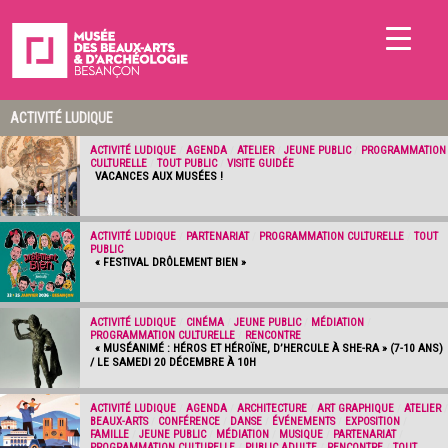
ACTIVITÉ LUDIQUE
ACTIVITÉ LUDIQUE
/
AGENDA
/
ATELIER
/
JEUNE PUBLIC
/
PROGRAMMATION
CULTURELLE
/
TOUT PUBLIC
/
VISITE GUIDÉE
VACANCES AUX MUSÉES !
ACTIVITÉ LUDIQUE
/
PARTENARIAT
/
PROGRAMMATION CULTURELLE
/
TOUT
PUBLIC
« FESTIVAL DRÔLEMENT BIEN »
ACTIVITÉ LUDIQUE
/
CINÉMA
/
JEUNE PUBLIC
/
MÉDIATION
/
PROGRAMMATION CULTURELLE
/
RENCONTRE
« MUSÉANIMÉ : HÉROS ET HÉROÏNE, D’HERCULE À SHE-RA » (7-10 ANS)
/ LE SAMEDI 20 DÉCEMBRE À 10H
ACTIVITÉ LUDIQUE
/
AGENDA
/
ARCHITECTURE
/
ART GRAPHIQUE
/
ATELIER
/
BEAUX-ARTS
/
CONFÉRENCE
/
DANSE
/
ÉVÉNEMENTS
/
EXPOSITION
/
FAMILLE
/
JEUNE PUBLIC
/
MÉDIATION
/
MUSIQUE
/
PARTENARIAT
/
PROGRAMMATION CULTURELLE
/
PUBLIC ADULTE
/
RENCONTRE
/
TOUT