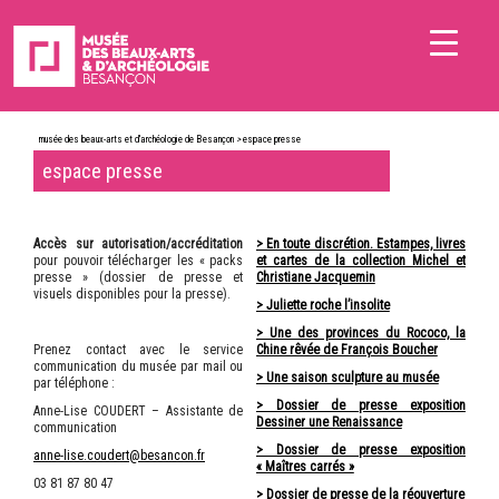
musée des beaux-arts et d'archéologie de Besançon
>
espace presse
espace presse
Accès sur autorisation/accréditation
> En toute discrétion. Estampes, livres
pour pouvoir télécharger les « packs
et cartes de la collection Michel et
presse » (dossier de presse et
Christiane Jacquemin
visuels disponibles pour la presse).
> Juliette roche l’insolite
> Une des provinces du Rococo, la
Prenez contact avec le service
Chine rêvée de François Boucher
communication du musée par mail ou
> Une saison sculpture au musée
par téléphone :
> Dossier de presse exposition
Anne-Lise COUDERT – Assistante de
Dessiner une Renaissance
communication
> Dossier de presse exposition
anne-lise.coudert@besancon.fr
« Maîtres carrés »
03 81 87 80 47
> Dossier de presse de la réouverture