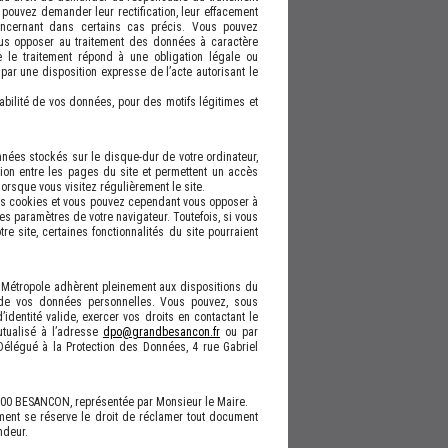
pouvez demander leur rectification, leur effacement
oncernant dans certains cas précis. Vous pouvez
ous opposer au traitement des données à caractère
e le traitement répond à une obligation légale ou
 par une disposition expresse de l’acte autorisant le
ilité de vos données, pour des motifs légitimes et
nnées stockés sur le disque-dur de votre ordinateur,
ation entre les pages du site et permettent un accès
orsque vous visitez régulièrement le site.
es cookies et vous pouvez cependant vous opposer à
es paramètres de votre navigateur. Toutefois, si vous
e site, certaines fonctionnalités du site pourraient
Métropole adhèrent pleinement aux dispositions du
 de vos données personnelles. Vous pouvez, sous
d’identité valide, exercer vos droits en contactant le
tualisé à l’adresse
dpo@grandbesancon.fr
ou par
élégué à la Protection des Données, 4 rue Gabriel
000 BESANCON, représentée par Monsieur le Maire.
ment se réserve le droit de réclamer tout document
ndeur.