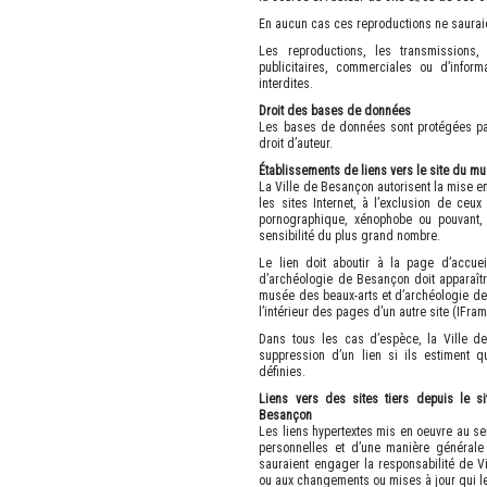
En aucun cas ces reproductions ne sauraien
Les reproductions, les transmissions, 
publicitaires, commerciales ou d’inform
interdites.
Droit des bases de données
Les bases de données sont protégées par 
droit d’auteur.
Établissements de liens vers le site du m
La Ville de Besançon autorisent la mise en 
les sites Internet, à l’exclusion de ceu
pornographique, xénophobe ou pouvant, 
sensibilité du plus grand nombre.
Le lien doit aboutir à la page d’accue
d’archéologie de Besançon doit apparaît
musée des beaux-arts et d’archéologie de
l’intérieur des pages d’un autre site (IFram
Dans tous les cas d’espèce, la Ville d
suppression d’un lien si ils estiment q
définies.
Liens vers des sites tiers depuis le s
Besançon
Les liens hypertextes mis en oeuvre au sei
personnelles et d’une manière générale 
sauraient engager la responsabilité de V
ou aux changements ou mises à jour qui le