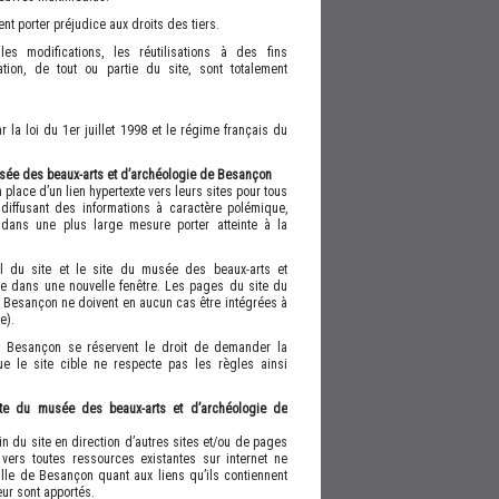
t porter préjudice aux droits des tiers.
les modifications, les réutilisations à des fins
ation, de tout ou partie du site, sont totalement
la loi du 1er juillet 1998 et le régime français du
usée des beaux-arts et d’archéologie de Besançon
place d’un lien hypertexte vers leurs sites pour tous
x diffusant des informations à caractère polémique,
dans une plus large mesure porter atteinte à la
il du site et le site du musée des beaux-arts et
re dans une nouvelle fenêtre. Les pages du site du
 Besançon ne doivent en aucun cas être intégrées à
e).
e Besançon se réservent le droit de demander la
ue le site cible ne respecte pas les règles ainsi
ite du musée des beaux-arts et d’archéologie de
n du site en direction d’autres sites et/ou de pages
vers toutes ressources existantes sur internet ne
ille de Besançon quant aux liens qu’ils contiennent
ur sont apportés.