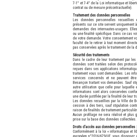
7-1° et 7-4° de la Loi informatique et libe
contrat ou de mesure précontractuelle).
Traitement des données personnelles
Les données personnelles recueillies 
présents sur ce site servent uniquement à
demandes des internautes-usagers. Elle
ou une finalité spécifique. Dans ce cas v
de votre demande. Votre consentement vo
faculté de le retirer à tout moment direc
pas conservées après le traitement de la 
Sécurité des traitements
Dans le cadre de leur traitement par les
données sont traitées selon des protoco
reçues dans ses applications informatique
traitement vous sont demandées. Les info
services concernés et ne peuvent êtr
Besançon traitant vos demandes. Sauf stipu
autre utilisation que celle pour laquelle e
informations sont alors conservées conf
une durée justifiée par la finalité de leur t
Les données recueillies par la Ville de B
cession à des tiers, sauf stipulation con
raison de finalités de traitement particuliè
Aucun profilage ne sera réalisé et plus
prise sur la base des données collectées.
Droits d’accès aux données personnelles 
Conformément à la loi « informatique et l
européen n°2016/679/UE, vous disposez 