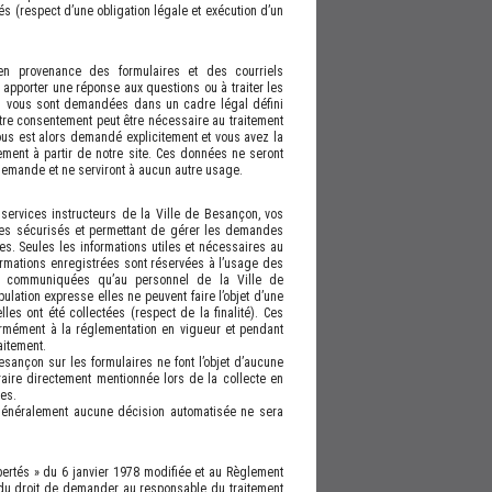
rtés (respect d’une obligation légale et exécution d’un
en provenance des formulaires et des courriels
 apporter une réponse aux questions ou à traiter les
s vous sont demandées dans un cadre légal défini
otre consentement peut être nécessaire au traitement
us est alors demandé explicitement et vous avez la
tement à partir de notre site. Ces données ne seront
demande et ne serviront à aucun autre usage.
 services instructeurs de la Ville de Besançon, vos
les sécurisés et permettant de gérer les demandes
s. Seules les informations utiles et nécessaires au
rmations enregistrées sont réservées à l’usage des
e communiquées qu’au personnel de la Ville de
lation expresse elles ne peuvent faire l’objet d’une
lles ont été collectées (respect de la finalité). Ces
ormément à la réglementation en vigueur et pendant
raitement.
esançon sur les formulaires ne font l’objet d’aucune
traire directement mentionnée lors de la collecte en
res.
 généralement aucune décision automatisée ne sera
:
ibertés » du 6 janvier 1978 modifiée et au Règlement
du droit de demander au responsable du traitement