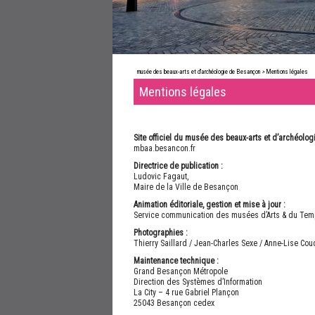
musée des beaux-arts et d'archéologie de Besançon
>
Mentions légales
Mentions légales
Site officiel du musée des beaux-arts et d’archéolo
mbaa.besancon.fr
Directrice de publication :
Ludovic Fagaut,
Maire de la Ville de Besançon
Animation éditoriale, gestion et mise à jour :
Service communication des musées d’Arts & du Te
Photographies :
Thierry Saillard / Jean-Charles Sexe / Anne-Lise Cou
Maintenance technique :
Grand Besançon Métropole
Direction des Systèmes d’Information
La City – 4 rue Gabriel Plançon
25043 Besançon cedex