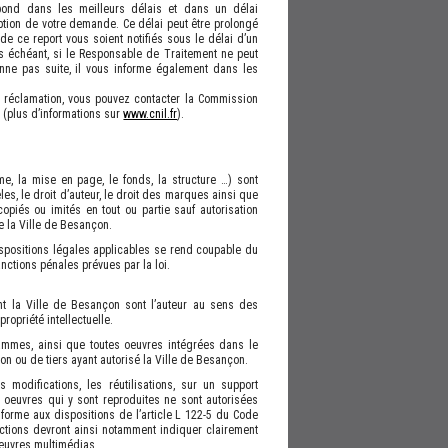
ond dans les meilleurs délais et dans un délai
tion de votre demande. Ce délai peut être prolongé
e ce report vous soient notifiés sous le délai d’un
s échéant, si le Responsable de Traitement ne peut
onne pas suite, il vous informe également dans les
u réclamation, vous pouvez contacter la Commission
s (plus d’informations sur
www.cnil.fr
).
e, la mise en page, le fonds, la structure …) sont
es, le droit d’auteur, le droit des marques ainsi que
copiés ou imités en tout ou partie sauf autorisation
 la Ville de Besançon.
spositions légales applicables se rend coupable du
nctions pénales prévues par la loi.
nt la Ville de Besançon sont l’auteur au sens des
propriété intellectuelle.
rammes, ainsi que toutes oeuvres intégrées dans le
çon ou de tiers ayant autorisé la Ville de Besançon.
s modifications, les réutilisations, sur un support
s oeuvres qui y sont reproduites ne sont autorisées
forme aux dispositions de l’article L 122-5 du Code
ductions devront ainsi notamment indiquer clairement
 oeuvres multimédias.