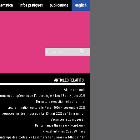
entation
infos pratiques
publications
english
ARTICLES RELATIFS :
Alerte canicule
urnées européennes de l’archéologie / Les 13 et 14 juin 2026
Fermeture exceptionnelle / 1er mai
programmation culturelle / mai 2026 > septembre 2026
it européenne des musées / Le 23 mai 2026 de 18h à minuit
Vacances aux musées !
Performance théâtrale « Non-Lieu »
« Pixel art » les 28 et 29 mars
rintemps des poètes » / Le dimanche 15 mars à 14h30 et 16h