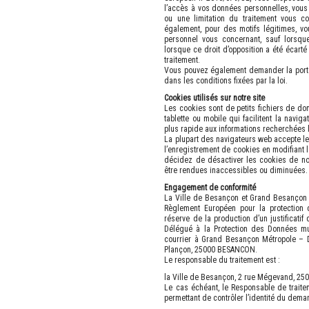
l’accès à vos données personnelles, vous 
ou une limitation du traitement vous c
également, pour des motifs légitimes, v
personnel vous concernant, sauf lorsqu
lorsque ce droit d’opposition a été écarté
traitement.
Vous pouvez également demander la portab
dans les conditions fixées par la loi.
Cookies utilisés sur notre site
Les cookies sont de petits fichiers de do
tablette ou mobile qui facilitent la navig
plus rapide aux informations recherchées l
La plupart des navigateurs web accepte l
l’enregistrement de cookies en modifiant l
décidez de désactiver les cookies de notr
être rendues inaccessibles ou diminuées.
Engagement de conformité
La Ville de Besançon et Grand Besançon 
Règlement Européen pour la protection
réserve de la production d’un justificatif 
Délégué à la Protection des Données mu
courrier à Grand Besançon Métropole – D
Plançon, 25000 BESANCON.
Le responsable du traitement est :
la Ville de Besançon, 2 rue Mégevand, 25
Le cas échéant, le Responsable de traite
permettant de contrôler l’identité du dema