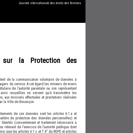
Journée internationale des droits des femmes
 sur la Protection des
ultent de la communication volontaire de données à
usagers du service. A cet égard les mineurs de moins
itulaire de l’autorité parentale ou son représentant
ainsi recueillies ne servent qu’à transmettre les
s, aux missions effectuées et prestations réalisées
ar la Ville de Besançon.
itements de ces données sont les articles 6.1.a et
atière de protection des données personnelles) et
et libertés (consentement et traitement nécessaire à
ou relevant de l’exercice de l’autorité publique dont
insi que les articles 6.1 c et 7.4° du RGPD et articles