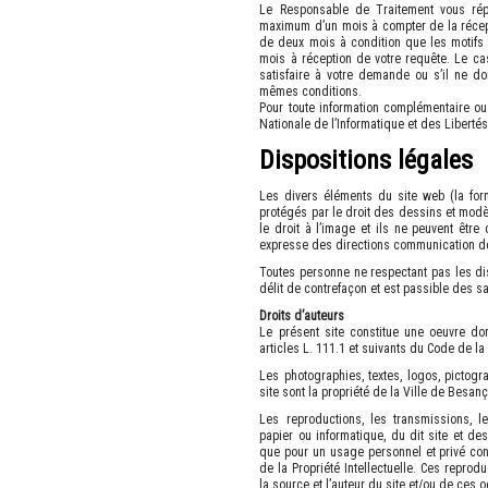
Le Responsable de Traitement vous rép
maximum d’un mois à compter de la récep
de deux mois à condition que les motifs d
mois à réception de votre requête. Le ca
satisfaire à votre demande ou s’il ne d
mêmes conditions.
Pour toute information complémentaire o
Nationale de l’Informatique et des Liberté
Dispositions légales
Les divers éléments du site web (la form
protégés par le droit des dessins et modèl
le droit à l’image et ils ne peuvent être 
expresse des directions communication de
Toutes personne ne respectant pas les di
délit de contrefaçon et est passible des sa
Droits d’auteurs
Le présent site constitue une oeuvre do
articles L. 111.1 et suivants du Code de la 
Les photographies, textes, logos, pictog
site sont la propriété de la Ville de Besan
Les reproductions, les transmissions, le
papier ou informatique, du dit site et de
que pour un usage personnel et privé con
de la Propriété Intellectuelle. Ces repro
la source et l’auteur du site et/ou de ces