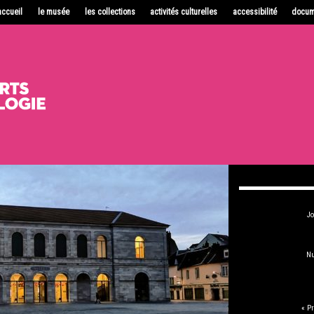
accueil
le musée
les collections
activités culturelles
accessibilité
docum
Jo
Nu
« P