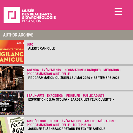
AUTHOR ARCHIVE
INFO
ALERTE CANICULE
AGENDA
/
ÉVÉNEMENTS
/
INFORMATIONS PRATIQUES
/
MÉDIATION
/
PROGRAMMATION CULTURELLE
PROGRAMMATION CULTURELLE / MAI 2026 > SEPTEMBRE 2026
BEAUX-ARTS
/
EXPOSITION
/
PEINTURE
/
PUBLIC ADULTE
EXPOSITION CEIJA STOJKA « GARDER LES YEUX OUVERTS »
ARCHÉOLOGIE
/
CONTE
/
ÉVÉNEMENTS
/
FAMILLE
/
MÉDIATION
/
PROGRAMMATION CULTURELLE
/
TOUT PUBLIC
JOURNÉE FLASHBACK / RETOUR EN EGYPTE ANTIQUE