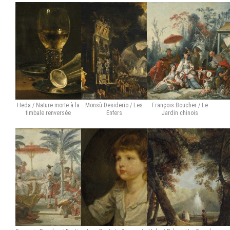
Heda / Nature morte à la
Monsù Desiderio / Les
François Boucher / Le
timbale renversée
Enfers
Jardin chinois