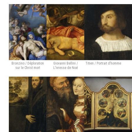
Bronzino / Déploration
Giovanni Bellini /
Titien / Portrait d’homme
sur le Christ mort
L’ivresse de Noé