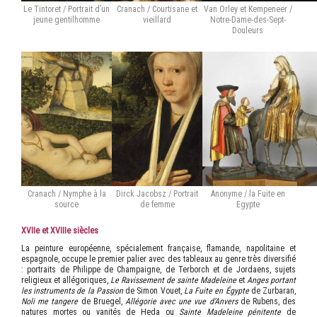
Le Tintoret / Portrait d’un
Cranach / Courtisane et
Van Orley et Kempeneer /
jeune gentilhomme
vieillard
Notre-Dame-des-Sept-
Douleurs
Cranach / Nymphe à la
Dirck Jacobsz / Portrait
Anonyme / la Fuite en
source
de femme
Egypte
XVII
e
et XVIII
e
siècles
La peinture européenne, spécialement française, flamande, napolitaine et
espagnole, occupe le premier palier avec des tableaux au genre très diversifié
: portraits de Philippe de Champaigne, de Terborch et de Jordaens, sujets
religieux et allégoriques,
Le Ravissement de sainte Madeleine
et
Anges portant
les instruments de la Passion
de Simon Vouet,
La Fuite en Égypte
de Zurbaran,
Noli me tangere
de Bruegel,
Allégorie avec une vue d’Anvers
de Rubens, des
natures mortes ou vanités de Heda ou
Sainte Madeleine pénitente
de