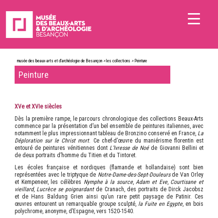
musée des beaux-arts et d'archéologie de Besançon
>
les collections
>
Peinture
Peinture
XV
e
et XVI
e
siècles
Dès la première rampe, le parcours chronologique des collections Beaux-Arts
commence par la présentation d’un bel ensemble de peintures italiennes, avec
notamment le plus impressionnant tableau de Bronzino conservé en France,
La
Déploration sur le Christ mort
. Ce chef-d’œuvre du maniérisme florentin est
entouré de peintures vénitiennes dont
L’Ivresse de Noé
de Giovanni Bellini et
de deux portraits d’homme du Titien et du Tintoret.
Les écoles française et nordiques (flamande et hollandaise) sont bien
représentées avec le triptyque de
Notre-Dame-des-Sept-Douleurs
de Van Orley
et Kempeneer, les célèbres
Nymphe à la source
,
Adam et Eve
,
Courtisane et
vieillard
,
Lucrèce se poignardant
de Cranach, des portraits de Dirck Jacobsz
et de Hans Baldung Grien ainsi qu’un rare petit paysage de Patinir. Ces
œuvres entourent un remarquable groupe sculpté,
la Fuite en Egypte
, en bois
polychrome, anonyme, d’Espagne, vers 1520-1540.