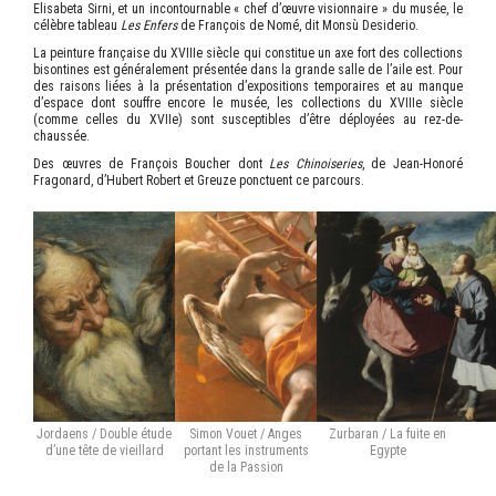
Elisabeta Sirni, et un incontournable « chef d’œuvre visionnaire » du musée, le
célèbre tableau
Les Enfers
de François de Nomé, dit Monsù Desiderio.
La peinture française du XVIII
e
siècle qui constitue un axe fort des collections
bisontines est généralement présentée dans la grande salle de l’aile est. Pour
des raisons liées à la présentation d’expositions temporaires et au manque
d’espace dont souffre encore le musée, les collections du XVIII
e
siècle
(comme celles du XVII
e
) sont susceptibles d’être déployées au rez-de-
chaussée.
Des œuvres de François Boucher dont
Les Chinoiseries
, de Jean-Honoré
Fragonard, d’Hubert Robert et Greuze ponctuent ce parcours.
Jordaens / Double étude
Simon Vouet / Anges
Zurbaran / La fuite en
d’une tête de vieillard
portant les instruments
Egypte
de la Passion