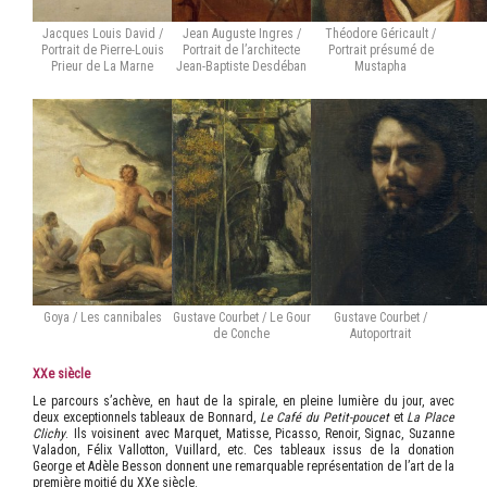
Jacques Louis David /
Jean Auguste Ingres /
Théodore Géricault /
Portrait de Pierre-Louis
Portrait de l’architecte
Portrait présumé de
Prieur de La Marne
Jean-Baptiste Desdéban
Mustapha
Goya / Les cannibales
Gustave Courbet / Le Gour
Gustave Courbet /
de Conche
Autoportrait
XX
e
siècle
Le parcours s’achève, en haut de la spirale, en pleine lumière du jour, avec
deux exceptionnels tableaux de Bonnard,
Le Café du Petit-poucet
et
La Place
Clichy
. Ils voisinent avec Marquet, Matisse, Picasso, Renoir, Signac, Suzanne
Valadon, Félix Vallotton, Vuillard, etc. Ces tableaux issus de la donation
George et Adèle Besson donnent une remarquable représentation de l’art de la
première moitié du XX
e
siècle.