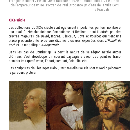
François Boucher / Festin
Jean-Baptiste Greuze /
Hubert Robert / Le Grand
de l’empereur de Chine
Portrait de Paul Stroganov
jet d’eau de la Villa Conti
à Frascati
XIX
e
siècle
Les collections du XIX
e
siècle sont également importantes par leur nombre et
leur qualité. Néoclassicisme, Romantisme et Réalisme sont illustrés par des
œuvres majeures de David, Ingres, Géricault, Goya et Courbet qui tient une
place prépondérante avec une dizaine d’œuvres exposées dont
L’Hallali du
cerf
et un magnifique
Autoportrait
.
Dans les pas de Courbet qui a peint la nature de sa région natale autour
d’Ornans s’est développé un courant paysagiste avec des peintres franc-
comtois tels que Bavoux, Fanart, Isenbart, Pointelin, etc.
Les sculptures de Clesinger, Dalou, Carrier-Belleuse, Claudet et Rodin jalonnent
le parcours pictural.