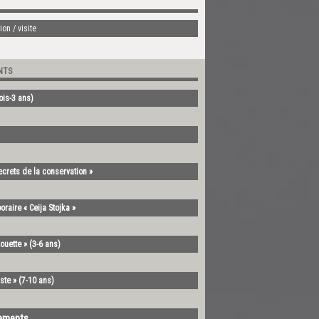
on / visite
NTS
mois-3 ans)
ecrets de la conservation »
oraire « Ceija Stojka »
ouette » (3-6 ans)
ste » (7-10 ans)
nements