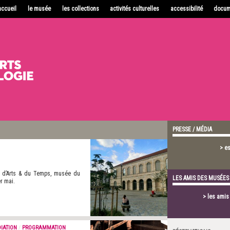
accueil
le musée
les collections
activités culturelles
accessibilité
docum
PRESSE / MÉDIA
> e
 d’Arts & du Temps, musée du
LES AMIS DES MUSÉES
r mai.
> les ami
IATION
/
PROGRAMMATION