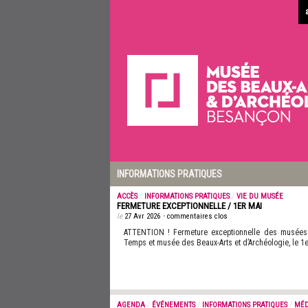
INFORMATIONS PRATIQUES
ACCÈS
/
INFORMATIONS PRATIQUES
/
VIE DU MUSÉE
FERMETURE EXCEPTIONNELLE / 1ER MAI
le
27 Avr 2026
•
commentaires clos
ATTENTION ! Fermeture exceptionnelle des musées
Temps et musée des Beaux-Arts et d’Archéologie, le 1e
AGENDA
/
ÉVÉNEMENTS
/
INFORMATIONS PRATIQUES
/
MÉD