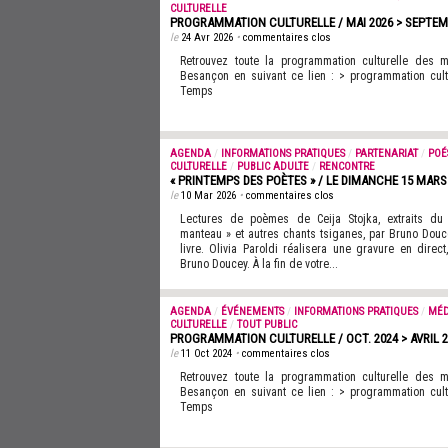
CULTURELLE
PROGRAMMATION CULTURELLE / MAI 2026 > SEPTEM
le
24 Avr 2026
•
commentaires clos
Retrouvez toute la programmation culturelle des
Besançon en suivant ce lien : > programmation cul
Temps
AGENDA
/
INFORMATIONS PRATIQUES
/
PARTENARIAT
/
POÉ
CULTURELLE
/
PUBLIC ADULTE
/
RENCONTRE
« PRINTEMPS DES POÈTES » / LE DIMANCHE 15 MARS
le
10 Mar 2026
•
commentaires clos
Lectures de poèmes de Ceija Stojka, extraits du
manteau » et autres chants tsiganes, par Bruno Doucey
livre. Olivia Paroldi réalisera une gravure en dire
Bruno Doucey. À la fin de votre...
AGENDA
/
ÉVÉNEMENTS
/
INFORMATIONS PRATIQUES
/
MÉD
CULTURELLE
/
TOUT PUBLIC
PROGRAMMATION CULTURELLE / OCT. 2024 > AVRIL 2
le
11 Oct 2024
•
commentaires clos
Retrouvez toute la programmation culturelle des
Besançon en suivant ce lien : > programmation cul
Temps