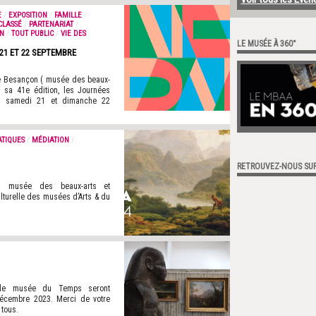
E
/
EXPOSITION
/
FAMILLE
/
CLASSÉ
/
PARTENARIAT
/
ON
/
TOUT PUBLIC
/
VIE DES
LE MUSÉE À 360°
21 ET 22 SEPTEMBRE
e Besançon ( musée des beaux-
 sa 41e édition, les Journées
es samedi 21 et dimanche 22
ATIQUES
/
MÉDIATION
/
RETROUVEZ-NOUS SU
du musée des beaux-arts et
lturelle des musées d’Arts & du
t le musée du Temps seront
décembre 2023. Merci de votre
 tous.