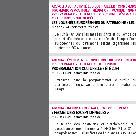
ACCROCHAGE
/
ACTIVITÉ LUDIQUE
/
ATELIER
/
CONFÉRENC
INFORMATIONS PRATIQUES
/
MÉDIATION
/
MUSIQUE
/
NON 
PROGRAMMATION CULTURELLE
/
RENCONTRE
/
RÉSERVATI
COLLECTIONS
/
VISITE GUIDÉE
LES JOURNÉES EUROPÉENNES DU PATRIMOINE / LES 
le
9 Sep 2024
•
commentaires clos
De 10h à 18h Dans les musées d’Arts et du Temps d
arts et d’archéologie et au musée du Temps) Pour
européennes du patrimoine seront organisées l
septembre 2024 et auront...
AGENDA
/
ÉVÉNEMENTS
/
EXPOSITION
/
INFORMATIONS PR
PROGRAMMATION CULTURELLE
/
TOUT PUBLIC
PROGRAMMATION CULTURELLE / ÉTÉ 2024
le
18 Juil 2024
•
commentaires clos
Retrouvez toute la programmation culturelle 
d’archéologie en suivant ce lien : > programmation cu
Temps
AGENDA
/
INFORMATIONS PRATIQUES
/
VIE DU MUSÉE
« FERMETURES EXCEPTIONNELLES »
le
20 Déc 2023
•
commentaires clos
Le musée des beaux-arts et d’archéologie e
exceptionnellement fermés à 15H30 les 24 et 31 
compréhension. Belles fêtes de fin d’année à toutes et