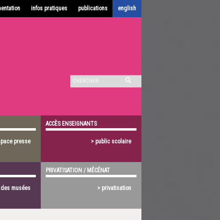
entation
infos pratiques
publications
english
ACCÈS ENSEIGNANTS
space presse
> public scolaire
PRIVATISATION / MÉCÉNAT
s des musées
> privatisation