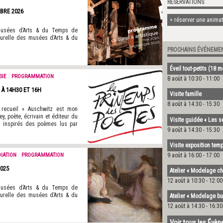
RÉSERVATIONS
BRE 2026
> réserver une animati
 musées d’Arts & du Temps de
turelle des musées d’Arts & du
PROCHAINS ÉVÉNEME
Éveil tout-petits (18 
SIE
/
PROGRAMMATION
8 août à 10:30
-
11:00
 À 14H30 ET 16H
Visite famille
8 août à 14:30
-
15:30
 recueil « Auschwitz est mon
, poète, écrivain et éditeur du
Visite guidée « Les s
ct, inspirés des poèmes lus par
9 août à 14:30
-
15:30
Visite exposition temp
9 août à 16:00
-
17:00
IATION
/
PROGRAMMATION
025
Atelier « Modelage ch
12 août à 10:30
-
12:00
 musées d’Arts & du Temps de
turelle des musées d’Arts & du
Atelier « Modelage bu
12 août à 14:30
-
16:30
Voir tous les Évè