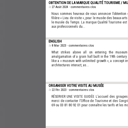
OBTENTION DE LA MARQUE QUALITÉ TOURISME / MU
le
27 Août 2024
•
commentaires clos
Nous sommes heureux de vous annoncer l’obtention 
filière « Lieu de visite », pour le musée des beaux-art
le musée du Temps. La marque Qualité Tourisme est l
aux professionnels du...
ENGLISH
le
8 Mar 2023
•
commentaires clos
What strikes above all on entering the museum i
amalgamation of a grain hall built in the 19th century
like a « museum with unlimited growth », a concept in
architectures interact, as...
ORGANISER VOTRE VISITE AU MUSÉE
le
22 Fév 2023
•
commentaires clos
RÉSERVER UNE VISITE GUIDÉE L’accueil des groupes ad
merci de contacter l’Office de Tourisme et des Cong
69 ou 03 81 80 92 01 pour connaître les tarifs et les m