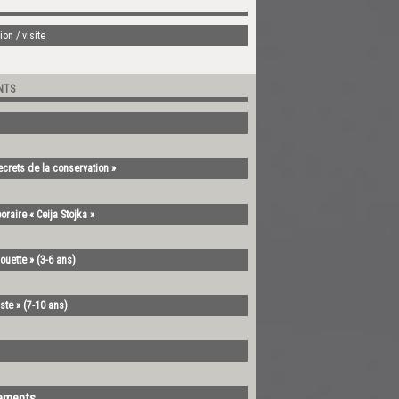
on / visite
NTS
ecrets de la conservation »
oraire « Ceija Stojka »
ouette » (3-6 ans)
ste » (7-10 ans)
nements