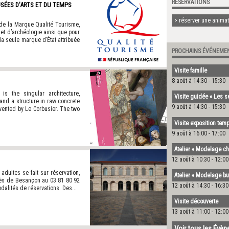
RÉSERVATIONS
SÉES D’ARTS ET DU TEMPS
> réserver une animati
de la Marque Qualité Tourisme,
s et d’archéologie ainsi que pour
a seule marque d’État attribuée
PROCHAINS ÉVÉNEME
Visite famille
8 août à 14:30
-
15:30
s the singular architecture,
Visite guidée « Les s
 and a structure in raw concrete
9 août à 14:30
-
15:30
vented by Le Corbusier. The two
Visite exposition temp
9 août à 16:00
-
17:00
Atelier « Modelage ch
12 août à 10:30
-
12:00
ultes se fait sur réservation,
Atelier « Modelage bu
rès de Besançon au 03 81 80 92
12 août à 14:30
-
16:30
odalités de réservations. Des...
Visite découverte
13 août à 11:00
-
12:00
Voir tous les Évè