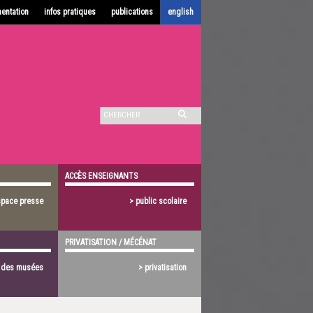
entation
infos pratiques
publications
english
ACCÈS ENSEIGNANTS
space presse
> public scolaire
PRIVATISATION / MÉCÉNAT
s des musées
> privatisation