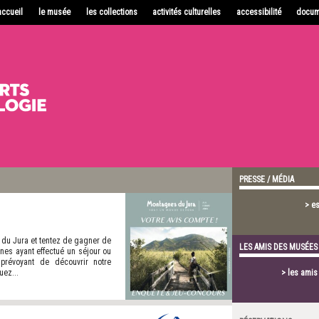
accueil
le musée
les collections
activités culturelles
accessibilité
docum
PRESSE / MÉDIA
> e
 du Jura et tentez de gagner de
LES AMIS DES MUSÉES
nes ayant effectué un séjour ou
révoyant de découvrir notre
uez...
> les ami