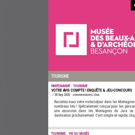
TOURISME
PARTENARIAT
/
TOURISME
VOTRE AVIS COMPTE ! ENQUÊTE & JEU-CONCOURS
le
30 Sep 2025
•
commentaires clos
Racontez-nous votre visite/séjour dans les Montagnes
nombreux lots ! Spécialement conçue pour les person
une excursion dans les Montagnes du Jura ou p
destination prochainement. C’est simple et rapide, cliq
TOURISME
/
VIE DU MUSÉE