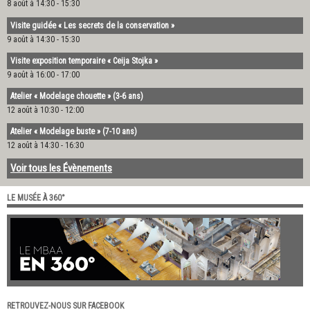
8 août à 14:30
-
15:30
Visite guidée « Les secrets de la conservation »
9 août à 14:30
-
15:30
Visite exposition temporaire « Ceija Stojka »
9 août à 16:00
-
17:00
Atelier « Modelage chouette » (3-6 ans)
12 août à 10:30
-
12:00
Atelier « Modelage buste » (7-10 ans)
12 août à 14:30
-
16:30
Voir tous les Évènements
LE MUSÉE À 360°
RETROUVEZ-NOUS SUR FACEBOOK