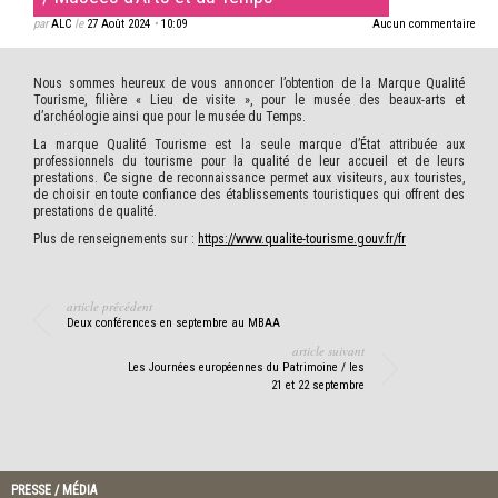
par
ALC
le
27 Août 2024
•
10:09
Aucun commentaire
Nous sommes heureux de vous annoncer l’obtention de la Marque Qualité
Tourisme, filière « Lieu de visite », pour le musée des beaux-arts et
d’archéologie ainsi que pour le musée du Temps.
La marque Qualité Tourisme est la seule marque d’État attribuée aux
professionnels du tourisme pour la qualité de leur accueil et de leurs
prestations. Ce signe de reconnaissance permet aux visiteurs, aux touristes,
de choisir en toute confiance des établissements touristiques qui offrent des
prestations de qualité.
Plus de renseignements sur :
https://www.qualite-tourisme.gouv.fr/fr
article précédent
Deux conférences en septembre au MBAA
article suivant
Les Journées européennes du Patrimoine / les
21 et 22 septembre
PRESSE / MÉDIA