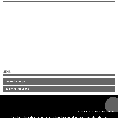
LIENS
musée du temps
Facebook du MBAA
VILLE DE
BESANÇON
© 2020
musée des beaux-arts et d'archéologie de Besançon
Ce site utilise des traceurs pour fonctionner et obtenir des statistiques