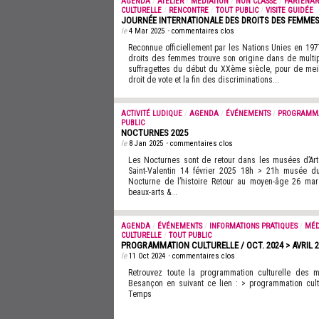
AGENDA
/
ATELIER
/
MÉDIATION
/
NON CLASSÉ
/
PARTENAR
CULTURELLE
/
RENCONTRE
/
TOUT PUBLIC
/
VISITE GUIDÉE
JOURNÉE INTERNATIONALE DES DROITS DES FEMMES
le
4 Mar 2025
•
commentaires clos
Reconnue officiellement par les Nations Unies en 1977
droits des femmes trouve son origine dans de multip
suffragettes du début du XXème siècle, pour de meill
droit de vote et la fin des discriminations...
ACTIVITÉ LUDIQUE
/
AGENDA
/
ÉVÉNEMENTS
/
PROGRAMMA
PUBLIC
NOCTURNES 2025
le
8 Jan 2025
•
commentaires clos
Les Nocturnes sont de retour dans les musées d’
Saint-Valentin 14 février 2025 18h > 21h musée 
Nocturne de l’histoire Retour au moyen-âge 26 m
beaux-arts &...
AGENDA
/
ÉVÉNEMENTS
/
INFORMATIONS PRATIQUES
/
MÉD
CULTURELLE
/
TOUT PUBLIC
PROGRAMMATION CULTURELLE / OCT. 2024 > AVRIL 2
le
11 Oct 2024
•
commentaires clos
Retrouvez toute la programmation culturelle des
Besançon en suivant ce lien : > programmation cul
Temps