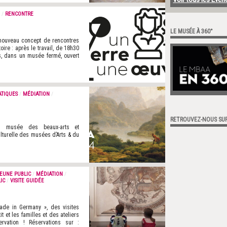
/
RENCONTRE
LE MUSÉE À 360°
nouveau concept de rencontres
oire : après le travail, de 18h30
s, dans un musée fermé, ouvert
ATIQUES
/
MÉDIATION
/
RETROUVEZ-NOUS SU
du musée des beaux-arts et
lturelle des musées d’Arts & du
EUNE PUBLIC
/
MÉDIATION
/
IC
/
VISITE GUIDÉE
Made in Germany », des visites
t et les familles et des ateliers
ervation ! Réservations sur :