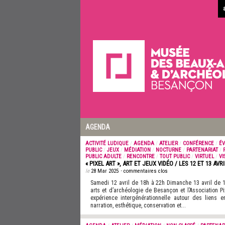
AGENDA
ACTIVITÉ LUDIQUE
/
AGENDA
/
ATELIER
/
CONFÉRENCE
/
É
PUBLIC
/
JEUX
/
MÉDIATION
/
NOCTURNE
/
PARTENARIAT
/
PUBLIC ADULTE
/
RENCONTRE
/
TOUT PUBLIC
/
VIRTUEL
/
VI
« PIXEL ART », ART ET JEUX VIDÉO / LES 12 ET 13 AVRI
le
28 Mar 2025
•
commentaires clos
Samedi 12 avril de 18h à 22h Dimanche 13 avril de
arts et d’archéologie de Besançon et l’Association Pi
expérience intergénérationnelle autour des liens en
narration, esthétique, conservation et...