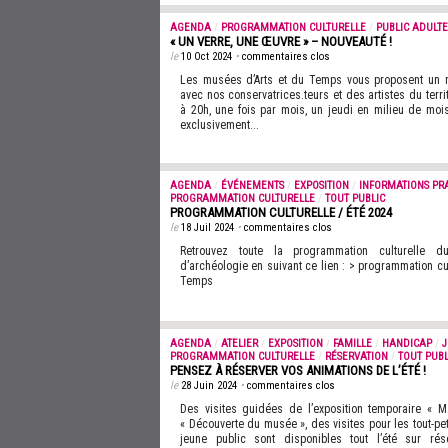
AGENDA
/
PROGRAMMATION CULTURELLE
/
PUBLIC ADULTE
« UN VERRE, UNE ŒUVRE » – NOUVEAUTÉ !
le
10 Oct 2024
•
commentaires clos
Les musées d’Arts et du Temps vous proposent un 
avec nos conservatrices.teurs et des artistes du territ
à 20h, une fois par mois, un jeudi en milieu de moi
exclusivement...
AGENDA
/
ÉVÉNEMENTS
/
EXPOSITION
/
INFORMATIONS PR
PROGRAMMATION CULTURELLE
/
TOUT PUBLIC
PROGRAMMATION CULTURELLE / ÉTÉ 2024
le
18 Juil 2024
•
commentaires clos
Retrouvez toute la programmation culturelle 
d’archéologie en suivant ce lien : > programmation cu
Temps
AGENDA
/
ATELIER
/
EXPOSITION
/
FAMILLE
/
HANDICAP
/
J
PROGRAMMATION CULTURELLE
/
RÉSERVATION
/
TOUT PUBL
PENSEZ À RÉSERVER VOS ANIMATIONS DE L’ÉTÉ !
le
28 Juin 2024
•
commentaires clos
Des visites guidées de l’exposition temporaire « 
« Découverte du musée », des visites pour les tout-peti
jeune public sont disponibles tout l’été sur rés