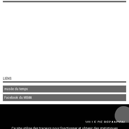
LIENS
musée du temps
Facebook du MBAA
VILLE DE
BESANÇON
© 2020
musée des beaux-arts et d'archéologie de Besançon
Ce site utilise des traceurs pour fonctionner et obtenir des statistiques