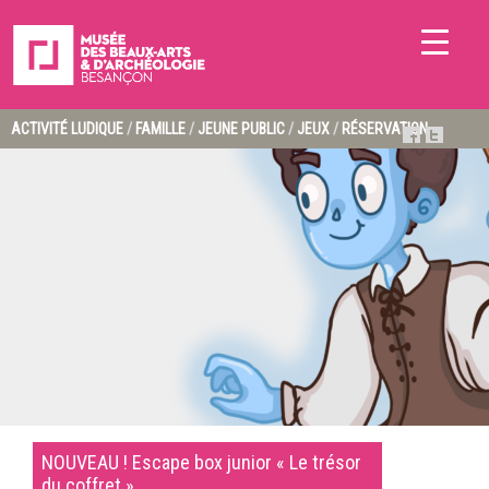
ACTIVITÉ LUDIQUE
/
FAMILLE
/
JEUNE PUBLIC
/
JEUX
/
RÉSERVATION
NOUVEAU ! Escape box junior « Le trésor
du coffret »