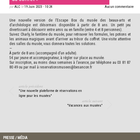
par
ALC
le
19 Juin 2023
•
10:24
Aucun commentaire
Une nouvelle version de l’Escape Box du musée des beaux-arts et
d’archéologie est désormais disponible à partir de 8 ans. Un petit jeu
divertissant à découvrir entre amis ou en famille (entre 4 et 8 personnes).
Suivez Charly, le fantôme du musée, pour retrouver les formules, les potions et
les animaux magiques avant d’arriver au trésor du coffret. Une visite attentive
des salles du musée, vous donnera toutes les solutions.
—
À partir de 8 ans (accompagné d’un adulte).
5€ par jeune et accompagnateur, à régler sur place au musée.
Sur inscription, au moins deux semaines à l’avance, par téléphone au 03 81 87
80 49 ou par mail à reservationsmusees@besancon.fr
article précédent
"Une nouvelle plateforme de réservations en
ligne pour les musées"
article suivant
"Vacances aux musées"
PRESSE / MÉDIA