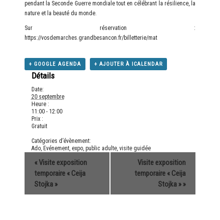
pendant la Seconde Guerre mondiale tout en célébrant la résilience, la
nature et la beauté du monde.
Sur réservation :
https://vosdemarches.grandbesancon.fr/billetterie/mat
+ GOOGLE AGENDA
+ AJOUTER À ICALENDAR
Détails
Date:
20 septembre
Heure :
11:00 - 12:00
Prix :
Gratuit
Catégories d’évènement:
Ado
,
Evénement
,
expo
,
public adulte
,
visite guidée
«
Visite exposition
Visite exposition
temporaire « Ceija
temporaire « Ceija
Stojka »
Stojka »
»