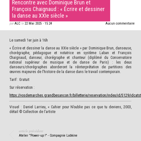
Rencontre avec Dominique Brun et
François Chaignaud : « Écrire et dessiner
la danse au XXIe siècle »
par
ALC
le
22 Mai 2025
•
15:24
Aucun commentaire
Le samedi 1er juin à 16h
« Écrire et dessiner la danse au XXIe siècle » par Dominique Brun, danseuse,
chorégraphe, pédagogue et notatrice en système Laban et François
Chaignaud, danseur, chorégraphe et chanteur (diplômé du Conservatoire
national supérieur de musique et de danse de Paris) : les deux
danseurs/chorégraphes aborderont la réinterprétation de partitions des
œuvres majeures de l’histoire de la danse dans le travail contemporain.
Tarif : Gratuit
Sur réservation :
https://vosdemarches.grandbesancon.fr/billetterie/reservation/index/id/5129/idcat
Visuel : Daniel Larrieu, « Cahier pour N’oublie pas ce que tu deviens, 2003,
détail © Collection de l’artiste
article précédent
Atelier "Power-up !" - Compagnie Labkine