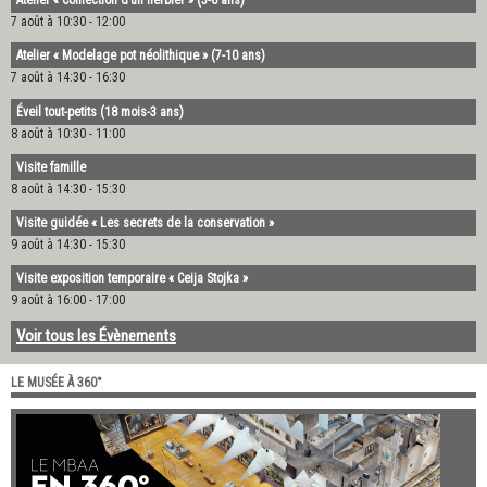
Atelier « Confection d’un herbier » (3-6 ans)
7 août à 10:30
-
12:00
Atelier « Modelage pot néolithique » (7-10 ans)
7 août à 14:30
-
16:30
Éveil tout-petits (18 mois-3 ans)
8 août à 10:30
-
11:00
Visite famille
8 août à 14:30
-
15:30
Visite guidée « Les secrets de la conservation »
9 août à 14:30
-
15:30
Visite exposition temporaire « Ceija Stojka »
9 août à 16:00
-
17:00
Voir tous les Évènements
LE MUSÉE À 360°