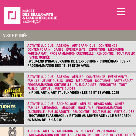
VISITE GUIDÉE
ACTIVITÉ LUDIQUE
/
AGENDA
/
ART GRAPHIQUE
/
CONFÉRENCE
/
CONTEMPORAIN
/
DANSE
/
ÉVÉNEMENTS
/
EXPOSITION
/
MÉDIATION
/
PARTENARIAT
/
PROGRAMMATION CULTURELLE
/
RENCONTRE
/
TOUT PUBLIC
/
VISITE GUIDÉE
WEEK-END D’INAUGURATION DE L’EXPOSITION « CHORÉGRAPHIES » /
PROGRAMMATION DES 18, 19 ET 20 AVRIL
ACTIVITÉ LUDIQUE
/
AGENDA
/
ATELIER
/
CONFÉRENCE
/
ÉVÉNEMENTS
/
FAMILLE
/
JEUNE PUBLIC
/
JEUX
/
MÉDIATION
/
NOCTURNE
/
PARTENARIAT
/
PROGRAMMATION CULTURELLE
/
PUBLIC ADULTE
/
RENCONTRE
/
TOUT
PUBLIC
/
VIRTUEL
/
VISITE GUIDÉE
« PIXEL ART », ART ET JEUX VIDÉO / LES 12 ET 13 AVRIL 2025
ACTIVITÉ LUDIQUE
/
ARCHÉOLOGIE
/
ATELIER
/
BEAUX-ARTS
/
CONTE
/
FAMILLE
/
MÉDIATION
/
MUSIQUE
/
NOCTURNE
/
PROGRAMMATION
CULTURELLE
/
PUBLIC ADULTE
/
RENCONTRE
/
TOUT PUBLIC
/
VISITE GUIDÉE
NOCTURNE FLASHBACK : « RETOUR AU MOYEN ÂGE » / LE MERCREDI
26 MARS DE 18H À 21H
AGENDA
/
ATELIER
/
MÉDIATION
/
NON CLASSÉ
/
PARTENARIAT
/
PROGRAMMATION CULTURELLE
/
RENCONTRE
/
TOUT PUBLIC
/
VISITE GUIDÉE