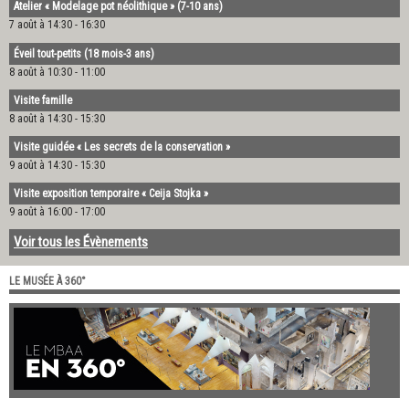
Atelier « Modelage pot néolithique » (7-10 ans)
7 août à 14:30
-
16:30
Éveil tout-petits (18 mois-3 ans)
8 août à 10:30
-
11:00
Visite famille
8 août à 14:30
-
15:30
Visite guidée « Les secrets de la conservation »
9 août à 14:30
-
15:30
Visite exposition temporaire « Ceija Stojka »
9 août à 16:00
-
17:00
Voir tous les Évènements
LE MUSÉE À 360°