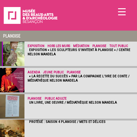
PLANOISE
EXPOSITION
/
HORS LES MURS
/
MÉDIATION
/
PLANOISE
/
TOUT PUBLIC
EXPOSITION « LES SCULPTEURS S’INVITENT À PLANOISE » / CENTRE
NELSON MANDELA
AGENDA
/
JEUNE PUBLIC
/
PLANOISE
« LA RECETTE DU SUCCÈS » PAR LA COMPAGNIE L’IVRE DE CONTE /
MÉDIATHÈQUE NELSON MANDELA
PLANOISE
/
PUBLIC ADULTE
UN LIVRE, UNE OEUVRE / MÉDIATHÈQUE NELSON MANDELA
PROTÉGÉ : SAISON 4 PLANOISE / METS ET DÉLICES