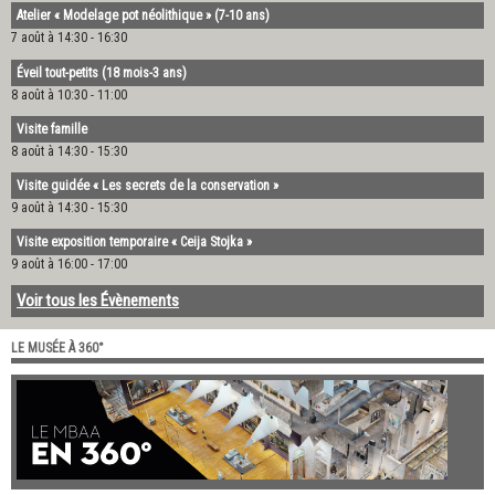
Atelier « Modelage pot néolithique » (7-10 ans)
7 août à 14:30
-
16:30
Éveil tout-petits (18 mois-3 ans)
8 août à 10:30
-
11:00
Visite famille
8 août à 14:30
-
15:30
Visite guidée « Les secrets de la conservation »
9 août à 14:30
-
15:30
Visite exposition temporaire « Ceija Stojka »
9 août à 16:00
-
17:00
Voir tous les Évènements
LE MUSÉE À 360°