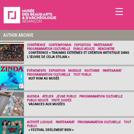
AUTHOR ARCHIVE
CONFÉRENCE
/
CONTEMPORAIN
/
EXPOSITION
/
PARTENARIAT
/
PROGRAMMATION CULTURELLE
/
PUBLIC ADULTE
/
RENCONTRE
CONFÉRENCE « TRAUMAS EXTRÊMES ET CRÉATION ARTISTIQUE DANS
L’ŒUVRE DE CEIJA STOJKA »
ÉVÉNEMENTS
/
EXPOSITION
/
MUSIQUE
/
NOCTURNE
/
PARTENARIAT
/
PROGRAMMATION CULTURELLE
/
TOUT PUBLIC
NUIT ROM AU MUSÉE
AGENDA
/
ATELIER
/
JEUNE PUBLIC
/
PROGRAMMATION CULTURELLE
/
PUBLIC ADULTE
/
VISITE GUIDÉE
VACANCES AUX MUSÉES
ACTIVITÉ LUDIQUE
/
PARTENARIAT
/
PROGRAMMATION CULTURELLE
/
TOUT
PUBLIC
« FESTIVAL DRÔLEMENT BIEN »