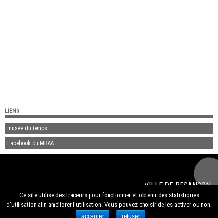
LIENS
musée du temps
Facebook du MBAA
VILLE DE
BESANÇON
© 2020
musée des beaux-arts et d'archéologie de Besançon
Ce site utilise des traceurs pour fonctionner et obtenir des statistiques
Mentions légales
d'utilisation afin améliorer l'utilisation. Vous pouvez choisir de les activer ou non.
accepter
refuser