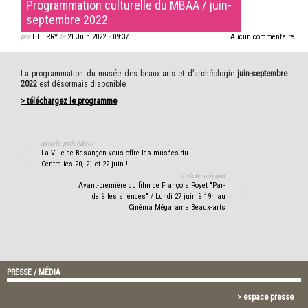
Programmation culturelle du MBAA / juin-
septembre 2022
par
THIERRY
le
21 Juin 2022
•
09:37
Aucun commentaire
La programmation du musée des beaux-arts et d’archéologie
juin-septembre
2022
est désormais disponible
> téléchargez le programme
article précédent
La Ville de Besançon vous offre les musées du
Centre les 20, 21 et 22 juin !
article suivant
Avant-première du film de François Royet "Par-
delà les silences" / Lundi 27 juin à 19h au
Cinéma Mégarama Beaux-arts
PRESSE / MÉDIA
> espace presse