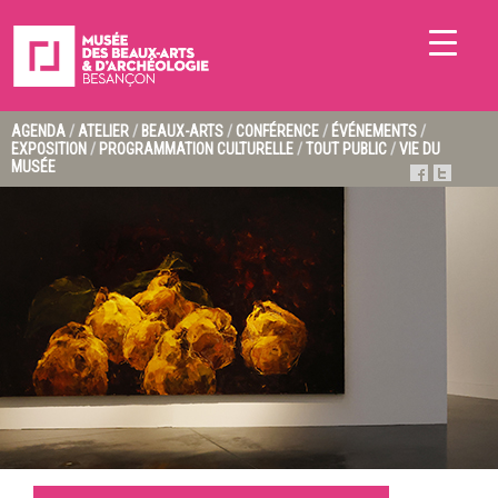
AGENDA
/
ATELIER
/
BEAUX-ARTS
/
CONFÉRENCE
/
ÉVÉNEMENTS
/
EXPOSITION
/
PROGRAMMATION CULTURELLE
/
TOUT PUBLIC
/
VIE DU
MUSÉE