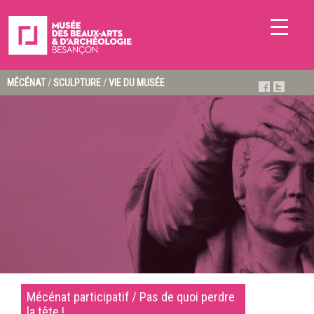
MÉCÉNAT
/
SCULPTURE
/
VIE DU MUSÉE
Mécénat participatif / Pas de quoi perdre
la tête !