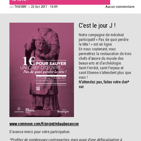
par
THIERRY
le
23 Oct 2017
•
10:49
Aucun commentaire
C’est le jour J !
Notre campagne de mécénat
participatif « Pas de quoi perdre
la tête ! » est en ligne.
En nous soutenant, vous
permettrez la restauration de trois
chefs-d’œuvre du musée des
beaux-arts et d’archéologie.
Saint Ferréol, saint Ferjeux et
saint Etienne n’attendent plus que
vous !
N’attendez pas, faites votre don*
sur
www.commeon.com/fr/projet/mbaabesancon
D’avance merci pour votre participation.
*Profitez de nombreuses contreparties, mais aussi d’une défiscalisation à