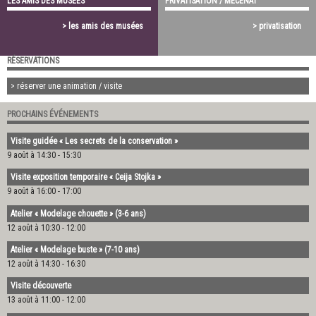
LES AMIS DES MUSÉES
PRIVATISATION / MÉCÉNAT
> les amis des musées
> privatisation
RÉSERVATIONS
> réserver une animation / visite
PROCHAINS ÉVÉNEMENTS
Visite guidée « Les secrets de la conservation »
9 août à 14:30
-
15:30
Visite exposition temporaire « Ceija Stojka »
9 août à 16:00
-
17:00
Atelier « Modelage chouette » (3-6 ans)
12 août à 10:30
-
12:00
Atelier « Modelage buste » (7-10 ans)
12 août à 14:30
-
16:30
Visite découverte
13 août à 11:00
-
12:00