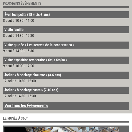
PROCHAINS ÉVÉNEMENTS
Éveil tout-petits (18 mois-3 ans)
8 août à 10:30
-
11:00
Visite famille
8 août à 14:30
-
15:30
Visite guidée « Les secrets de la conservation »
9 août à 14:30
-
15:30
Visite exposition temporaire « Ceija Stojka »
9 août à 16:00
-
17:00
Atelier « Modelage chouette » (3-6 ans)
12 août à 10:30
-
12:00
Atelier « Modelage buste » (7-10 ans)
12 août à 14:30
-
16:30
Voir tous les Évènements
LE MUSÉE À 360°