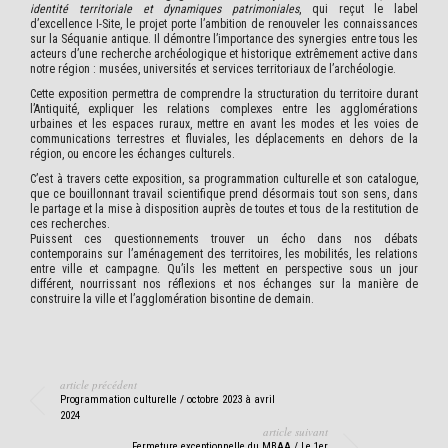
identité territoriale et dynamiques patrimoniales
, qui reçut le label
d’excellence I-Site, le projet porte l’ambition de renouveler les connaissances
sur la Séquanie antique. Il démontre l’importance des synergies entre tous les
acteurs d’une recherche archéologique et historique extrêmement active dans
notre région : musées, universités et services territoriaux de l’archéologie.
Cette exposition permettra de comprendre la structuration du territoire durant
l’Antiquité, expliquer les relations complexes entre les agglomérations
urbaines et les espaces ruraux, mettre en avant les modes et les voies de
communications terrestres et fluviales, les déplacements en dehors de la
région, ou encore les échanges culturels.
C’est à travers cette exposition, sa programmation culturelle et son catalogue,
que ce bouillonnant travail scientifique prend désormais tout son sens, dans
le partage et la mise à disposition auprès de toutes et tous de la restitution de
ces recherches.
Puissent ces questionnements trouver un écho dans nos débats
contemporains sur l’aménagement des territoires, les mobilités, les relations
entre ville et campagne. Qu’ils les mettent en perspective sous un jour
différent, nourrissant nos réflexions et nos échanges sur la manière de
construire la ville et l’agglomération bisontine de demain.
article précédent
Programmation culturelle / octobre 2023 à avril
2024
article suivant
Fermeture exceptionnelle du MBAA / Le 1er