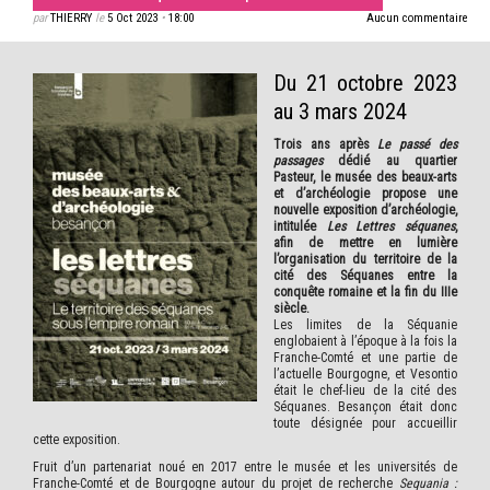
par
THIERRY
le
5 Oct 2023
•
18:00
Aucun commentaire
Du 21 octobre 2023
au 3 mars 2024
Trois ans après
Le passé des
passages
dédié au quartier
Pasteur, le musée des beaux-arts
et d’archéologie propose une
nouvelle exposition d’archéologie,
intitulée
Les Lettres séquanes
,
afin de mettre en lumière
l’organisation du territoire de la
cité des Séquanes entre la
conquête romaine et la fin du IIIe
siècle.
Les limites de la Séquanie
englobaient à l’époque à la fois la
Franche-Comté et une partie de
l’actuelle Bourgogne, et Vesontio
était le chef-lieu de la cité des
Séquanes. Besançon était donc
toute désignée pour accueillir
cette exposition.
Fruit d’un partenariat noué en 2017 entre le musée et les universités de
Franche-Comté et de Bourgogne autour du projet de recherche
Sequania :