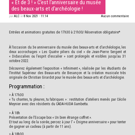
« Et de 3 ! » C’est l’anniversaire du musée
des beaux-arts et d’archéologie !
par
ALC
le
8 Nov 2021
•
11:14
Aucun commentaire
Entrées et animations gratuites de 17h30 à 21h30/ Réservation obligatoire*
À l’occasion du 3e anniversaire du musée des beaux-arts et d’archéologie, les
deux accrochages « Les Quatre piliers du ciel » de Jean-Pierre Sergent et
« Didascalies ou l’esprit d’escalier » sont prolongés et visibles jusqu’au 31
octobre 2022.
Découvrez également l’exposition « Infiniment », réalisée par les étudiants de
l’Institut Supérieur des Beaux-arts de Besançon et la création musicale très
originale de Christian Girardot pour le musée des beaux-arts et d’archéologie.
Programmation :
> À 17h30
« Tu chantes, tu pleures, tu fabriques » : restitution d’ateliers menés par Cécile
Meynier avec des résidents du CADA-HUDA Gambetta.
> À 18h
Présentation de l’Escape box « Un bien étrange coffret ».
Et tout au long de la soirée, percez à jour l’ « Énigme anniversaire » pour tenter
de gagner un cadeau (à partir de 11 ans).
> À 18h30