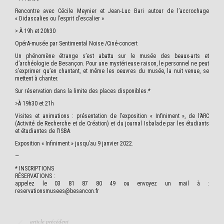
Rencontre avec Cécile Meynier et Jean-Luc Bari autour de l’accrochage
« Didascalies ou l’esprit d’escalier »
> À 19h et 20h30
OpérA-musée par Sentimental Noise /Ciné-concert
Un phénomène étrange s’est abattu sur le musée des beaux-arts et
d’archéologie de Besançon. Pour une mystérieuse raison, le personnel ne peut
s’exprimer qu’en chantant, et même les oeuvres du musée, la nuit venue, se
mettent à chanter.
Sur réservation dans la limite des places disponibles.*
>À 19h30 et 21h
Visites et animations : présentation de l’exposition « Infiniment », de l’ARC
(Activité de Recherche et de Création) et du journal Isbalade par les étudiants
et étudiantes de l’ISBA.
Exposition « Infiniment » jusqu’au 9 janvier 2022.
—
* INSCRIPTIONS
RÉSERVATIONS :
appelez le 03 81 87 80 49 ou envoyez un mail à :
reservationsmusees@besancon.fr
article précédent