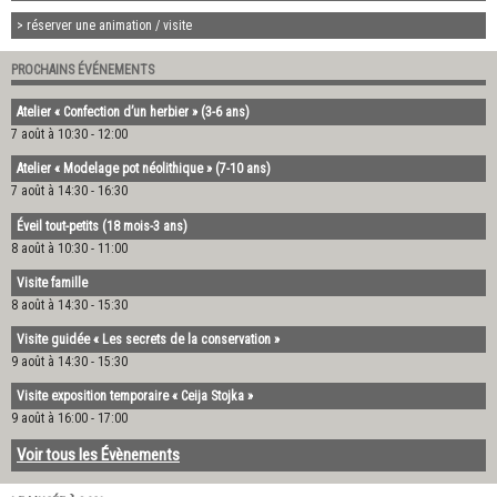
> réserver une animation / visite
PROCHAINS ÉVÉNEMENTS
Atelier « Confection d’un herbier » (3-6 ans)
7 août à 10:30
-
12:00
Atelier « Modelage pot néolithique » (7-10 ans)
7 août à 14:30
-
16:30
Éveil tout-petits (18 mois-3 ans)
8 août à 10:30
-
11:00
Visite famille
8 août à 14:30
-
15:30
Visite guidée « Les secrets de la conservation »
9 août à 14:30
-
15:30
Visite exposition temporaire « Ceija Stojka »
9 août à 16:00
-
17:00
Voir tous les Évènements