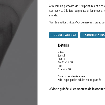
À travers un parcours de 120 peintures et dessi
Son oeuvre, à la fois poignante et lumineuse, 
monde.
Sur réservation :
https://vosdemarches.grandbesa
+ GOOGLE AGENDA
+ AJOUTER À IC
Détails
Date:
9 août
Heure :
16:00 - 17:00
Prix :
Gratuit à 9€
Catégories d’évènement:
Ado
,
expo
,
public adulte
,
visite guidée
«
Visite guidée « Les secrets de la conser