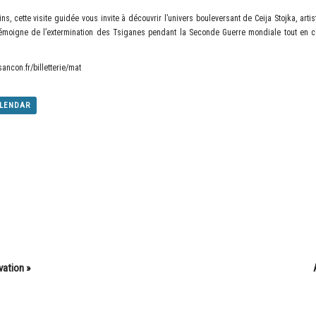
ns, cette visite guidée vous invite à découvrir l’univers bouleversant de Ceija Stojka, ar
témoigne de l’extermination des Tsiganes pendant la Seconde Guerre mondiale tout en cél
ncon.fr/billetterie/mat
ALENDAR
vation »