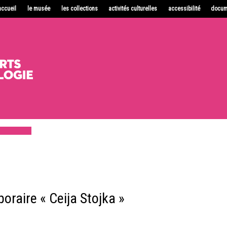
accueil
le musée
les collections
activités culturelles
accessibilité
docum
oraire « Ceija Stojka »