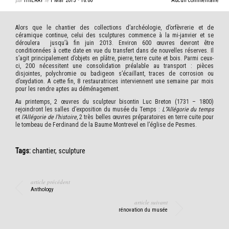
par
THIERRY
le
1 Mar 2013
•
18:00
Aucun commentaire
Alors que le chantier des collections d’archéologie, d’orfèvrerie et de
céramique continue, celui des sculptures commence à la mi-janvier et se
déroulera jusqu’à fin juin 2013. Environ 600 œuvres devront être
conditionnées à cette date en vue du transfert dans de nouvelles réserves. Il
s’agit principalement d’objets en plâtre, pierre, terre cuite et bois. Parmi ceux-
ci, 200 nécessitent une consolidation préalable au transport : pièces
disjointes, polychromie ou badigeon s’écaillant, traces de corrosion ou
d’oxydation. A cette fin, 8 restauratrices interviennent une semaine par mois
pour les rendre aptes au déménagement.
Au printemps, 2 œuvres du sculpteur bisontin Luc Breton (1731 – 1800)
rejoindront les salles d’exposition du musée du Temps :
L’’Allégorie du temps
et
l’Allégorie de
l’histoire
, 2 très belles œuvres préparatoires en terre cuite pour
le tombeau de Ferdinand de la Baume Montrevel en l’église de Pesmes.
Tags:
chantier
,
sculpture
article précédent
Anthology
article suivant
rénovation du musée