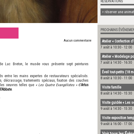
RÉSERVATIONS
> réserver une animati
PROCHAINS ÉVÉNEME
Aucun commentaire
Atelier « Confection d
7 août à 10:30
-
12:00
Atelier « Modelage po
7 août à 14:30
-
16:30
 de Luc Breton, le musée vous présente sept peintures
Éveil tout-petits (18 
és entre les mains expertes de restaurateurs spécialisés.
8 août à 10:30
-
11:00
ge, décrassage, traitements spéciaux, fixation des couches
elles oeuvres telles que
« Les Quatre Evangélistes »
d’
Artus
Visite famille
l’Abbate
.
8 août à 14:30
-
15:30
.
Visite guidée « Les s
9 août à 14:30
-
15:30
Visite exposition temp
9 août à 16:00
-
17:00
Voir tous les Évè