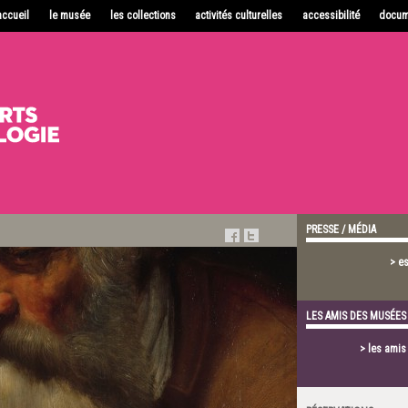
accueil
le musée
les collections
activités culturelles
accessibilité
docum
PRESSE / MÉDIA
> e
LES AMIS DES MUSÉES
> les ami