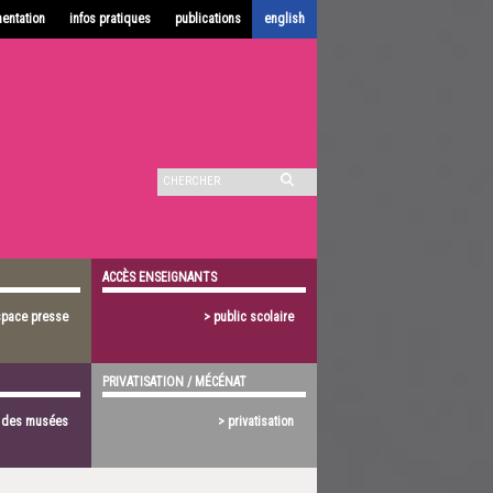
entation
infos pratiques
publications
english
ACCÈS ENSEIGNANTS
space presse
> public scolaire
PRIVATISATION / MÉCÉNAT
s des musées
> privatisation