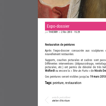
Expo-dossier
par
THIERRY
le
2 Fév 2013
•
15:29
Restauration de peintures
Après l’expo-dossier consacrée aux sculptures
nouvellement restaurées.
Supports, couches picturales et cadres sont pass
Différentes interventions (dépoussiérage, rentoila
picturales, etc.) ont permis de dévoiler de très b
Wolfordt
ou encore la
« Tête de Putto »
de
Nicolo Del
Ces peintures seront visibles jusqu’au
19 mars 2013
Tags:
peinture
,
restauration
article précédent
atelier d'écriture