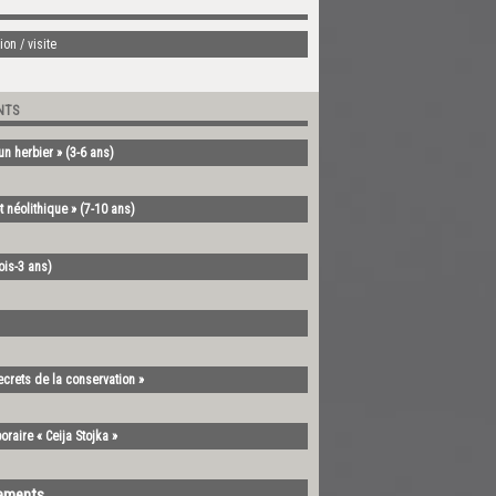
on / visite
NTS
’un herbier » (3-6 ans)
t néolithique » (7-10 ans)
mois-3 ans)
ecrets de la conservation »
oraire « Ceija Stojka »
nements