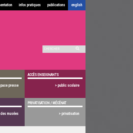
entation
infos pratiques
publications
english
ACCÈS ENSEIGNANTS
space presse
> public scolaire
PRIVATISATION / MÉCÉNAT
s des musées
> privatisation