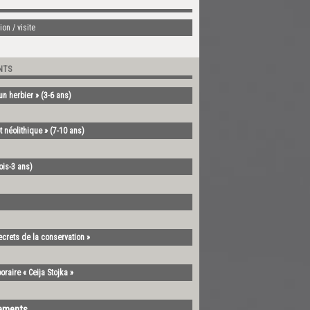
on / visite
NTS
’un herbier » (3-6 ans)
t néolithique » (7-10 ans)
mois-3 ans)
ecrets de la conservation »
oraire « Ceija Stojka »
nements