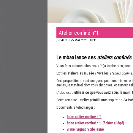
Atelier confiné n°1
par
ALC
le
25 Mar 2020
•
09:11
Le mbaa lance ses
ateliers confinés
.
Vous êtes coincés chez vous ? Ça tombe bien, nous 
Exit les ateliers au musée ? Vive les
ateliers confin
Ces propositions sont conçues pour nourrir votre i
envies, le matériel dont vous disposez, et surtout sel
L’idée est d’
utiliser ce que vous avez sous la main
.
Cette semaine :
atelier pointillisme
inspiré de
La Voi
Documents à télécharger :
fiche atelier confiné n°1
fiche atelier confiné n°1 (fichier allégé)
visuel Signac Voile jaune