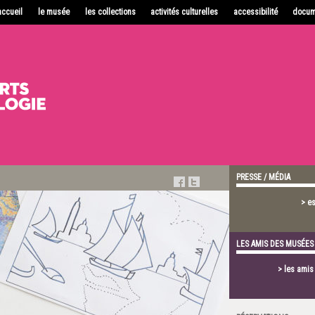
accueil
le musée
les collections
activités culturelles
accessibilité
docum
PRESSE / MÉDIA
> e
LES AMIS DES MUSÉES
> les ami