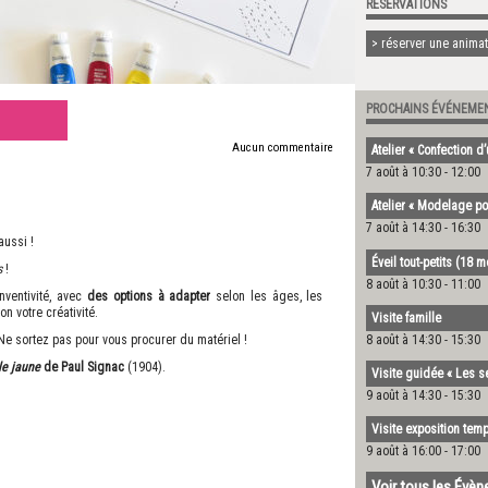
RÉSERVATIONS
> réserver une animati
PROCHAINS ÉVÉNEME
Aucun commentaire
Atelier « Confection d
7 août à 10:30
-
12:00
Atelier « Modelage po
7 août à 14:30
-
16:30
aussi !
Éveil tout-petits (18 
és
!
8 août à 10:30
-
11:00
nventivité, avec
des options à adapter
selon les âges, les
on votre créativité.
Visite famille
8 août à 14:30
-
15:30
 Ne sortez pas pour vous procurer du matériel !
le jaune
de Paul Signac
(1904).
Visite guidée « Les s
9 août à 14:30
-
15:30
Visite exposition temp
9 août à 16:00
-
17:00
Voir tous les Évè