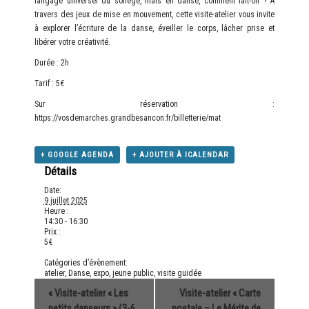
langage universel du solfège, mais en danse, comment fait-on ? À
travers des jeux de mise en mouvement, cette visite-atelier vous invite
à explorer l’écriture de la danse, éveiller le corps, lâcher prise et
libérer votre créativité.
Durée : 2h
Tarif : 5€
Sur réservation :
https://vosdemarches.grandbesancon.fr/billetterie/mat
+ GOOGLE AGENDA
+ AJOUTER À ICALENDAR
Détails
Date:
9 juillet 2025
Heure :
14:30 - 16:30
Prix :
5€
Catégories d’évènement:
atelier
,
Danse
,
expo
,
jeune public
,
visite guidée
«
Visite-atelier « Les
Visite-atelier « Carte
petits danseurs » (3-6
postale – Le Mérite de