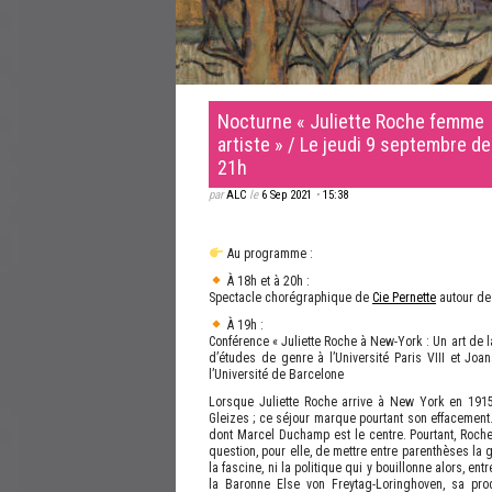
Nocturne « Juliette Roche femme
artiste » / Le jeudi 9 septembre de
21h
par
ALC
le
6 Sep 2021
•
15:38
Au programme :
À 18h et à 20h :
Spectacle chorégraphique de
Cie Pernette
autour de 
À 19h :
Conférence « Juliette Roche à New-York : Un art de la
d’études de genre à l’Université Paris VIII et Joa
l’Université de Barcelone
Lorsque Juliette Roche arrive à New York en 1915, 
Gleizes ; ce séjour marque pourtant son effacement.
dont Marcel Duchamp est le centre. Pourtant, Roche 
question, pour elle, de mettre entre parenthèses la 
la fascine, ni la politique qui y bouillonne alors, e
la Baronne Else von Freytag-Loringhoven, sa prod