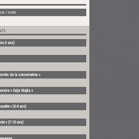
on / visite
NTS
mois-3 ans)
ecrets de la conservation »
oraire « Ceija Stojka »
ouette » (3-6 ans)
ste » (7-10 ans)
nements