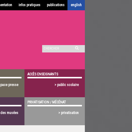
entation
infos pratiques
publications
english
ACCÈS ENSEIGNANTS
space presse
> public scolaire
PRIVATISATION / MÉCÉNAT
s des musées
> privatisation