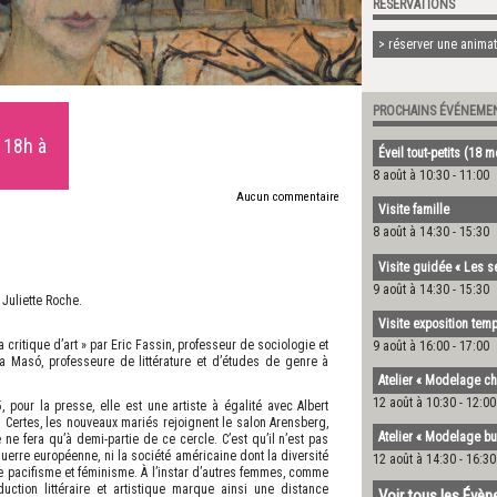
RÉSERVATIONS
> réserver une animati
PROCHAINS ÉVÉNEME
 18h à
Éveil tout-petits (18 
8 août à 10:30
-
11:00
Aucun commentaire
Visite famille
8 août à 14:30
-
15:30
Visite guidée « Les s
9 août à 14:30
-
15:30
Juliette Roche.
Visite exposition temp
 critique d’art » par Eric Fassin, professeur de sociologie et
9 août à 16:00
-
17:00
na Masó, professeure de littérature et d’études de genre à
Atelier « Modelage ch
12 août à 10:30
-
12:00
pour la presse, elle est une artiste à égalité avec Albert
 Certes, les nouveaux mariés rejoignent le salon Arensberg,
Atelier « Modelage bu
ne fera qu’à demi-partie de ce cercle. C’est qu’il n’est pas
guerre européenne, ni la société américaine dont la diversité
12 août à 14:30
-
16:30
ntre pacifisme et féminisme. À l’instar d’autres femmes, comme
uction littéraire et artistique marque ainsi une distance
Voir tous les Évè