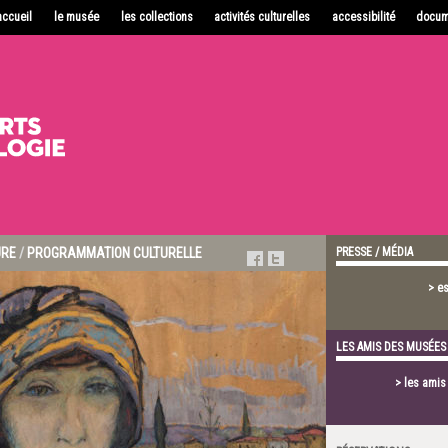
accueil
le musée
les collections
activités culturelles
accessibilité
docum
URE
/
PROGRAMMATION CULTURELLE
PRESSE / MÉDIA
> e
LES AMIS DES MUSÉES
> les ami