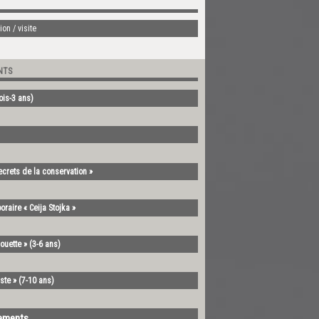
on / visite
NTS
mois-3 ans)
ecrets de la conservation »
oraire « Ceija Stojka »
ouette » (3-6 ans)
ste » (7-10 ans)
nements