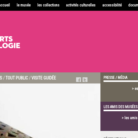
accueil
le musée
les collections
activités culturelles
accessibilité
docum
S
/
TOUT PUBLIC
/
VISITE GUIDÉE
PRESSE / MÉDIA
> e
LES AMIS DES MUSÉES
> les ami