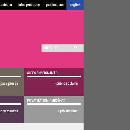
entation
infos pratiques
publications
english
ACCÈS ENSEIGNANTS
space presse
> public scolaire
PRIVATISATION / MÉCÉNAT
s des musées
> privatisation