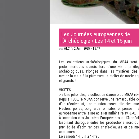
Les Journées européennes de
l’Archéologie / Les 14 et 15 juin
par
ALC
le
2 Juin 2025
•
15:47
Les collections archéologiques du MBAA sont à
protohistoriques danois lors d’une visite privi
archéologiques. Plongez dans les mystères des m
mettez la main à la pâte avec un atelier de modelag
et grands !
–
VISITES
> « Une jolie folie, la collection danoise du MBAA rév
Depuis 1866, le MBAA conserve une remarquable coll
d’un récolement, une mission essentielle des mus
Haches polies, poignards en silex et pièces mét
européenne entre le IIIe et le Ier millénaire av. J.-C.
À l’occasion des Journées Européennes de l’Archéolo
fascinant dialogue entre les productions nordique
privilégiée d’admirer ces chefs-d’œuvre et de mi
anciennes.
Le samedi 14 juin à 14h30