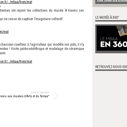
on.fr/…/mbaa/from/mat
»
nnes ont rejoint les collections du musée. À travers ces
LE MUSÉE À 360°
ui ne cesse de captiver l’imaginaire collectif.
om/mat
hasseur-cueilleur à l’agriculteur qui modèle ses pots, il n’y
années ! Visite paléo-néolithique et modelage de céramique
ques.
on.fr/…/mbaa/from/mat
RETROUVEZ-NOUS SU
article suivant
nces aux musées d'Arts et du Temps"