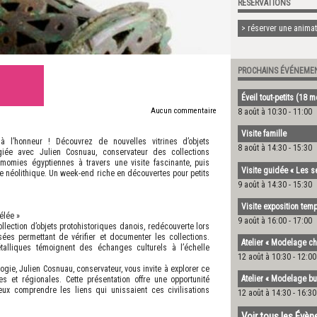
RÉSERVATIONS
> réserver une animati
PROCHAINS ÉVÉNEME
Éveil tout-petits (18 
Aucun commentaire
8 août à 10:30
-
11:00
Visite famille
 l’honneur ! Découvrez de nouvelles vitrines d’objets
8 août à 14:30
-
15:30
légiée avec Julien Cosnuau, conservateur des collections
omies égyptiennes à travers une visite fascinante, puis
Visite guidée « Les s
e néolithique. Un week-end riche en découvertes pour petits
9 août à 14:30
-
15:30
Visite exposition temp
élée »
9 août à 16:00
-
17:00
ection d’objets protohistoriques danois, redécouverte lors
ées permettant de vérifier et documenter les collections.
Atelier « Modelage ch
alliques témoignent des échanges culturels à l’échelle
12 août à 10:30
-
12:00
gie, Julien Cosnuau, conservateur, vous invite à explorer ce
Atelier « Modelage bu
s et régionales. Cette présentation offre une opportunité
eux comprendre les liens qui unissaient ces civilisations
12 août à 14:30
-
16:30
Voir tous les Évè