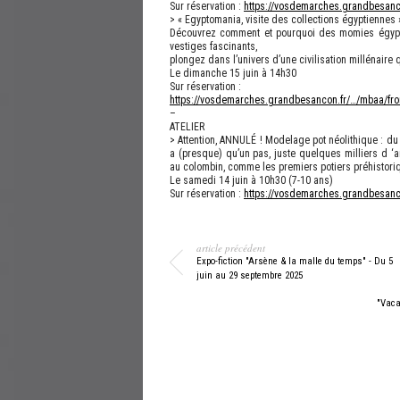
Sur réservation :
https://vosdemarches.grandbesanc
> « Egyptomania, visite des collections égyptiennes 
Découvrez comment et pourquoi des momies égyptie
vestiges fascinants,
plongez dans l’univers d’une civilisation millénaire q
Le dimanche 15 juin à 14h30
Sur réservation :
https://vosdemarches.grandbesancon.fr/…/mbaa/fr
–
ATELIER
> Attention, ANNULÉ ! Modelage pot néolithique : du c
a (presque) qu’un pas, juste quelques milliers d ‘
au colombin, comme les premiers potiers préhistori
Le samedi 14 juin à 10h30 (7-10 ans)
Sur réservation :
https://vosdemarches.grandbesanc
article précédent
Expo-fiction "Arsène & la malle du temps" - Du 5
juin au 29 septembre 2025
"Vaca