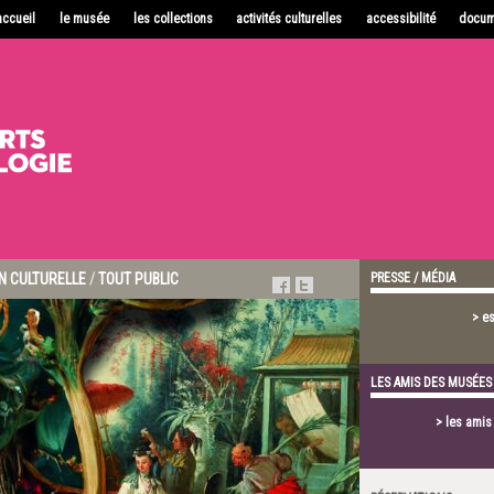
accueil
le musée
les collections
activités culturelles
accessibilité
docum
 CULTURELLE
/
TOUT PUBLIC
PRESSE / MÉDIA
> e
LES AMIS DES MUSÉES
> les ami