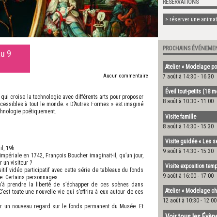
RÉSERVATIONS
> réserver une animati
PROCHAINS ÉVÉNEME
au 9
Atelier « Modelage po
Aucun commentaire
7 août à 14:30
-
16:30
Éveil tout-petits (18 
 qui croise la technologie avec différents arts pour proposer
8 août à 10:30
-
11:00
ccessibles à tout le monde. « D’Autres Formes » est imaginé
echnologie poétiquement.
Visite famille
8 août à 14:30
-
15:30
Visite guidée « Les s
il, 19h
9 août à 14:30
-
15:30
mpériale en 1742, François Boucher imaginait-il, qu’un jour,
r un visiteur ?
Visite exposition temp
tif vidéo participatif avec cette série de tableaux du fonds
9 août à 16:00
-
17:00
e. Certains personnages
squ’à prendre la liberté de s’échapper de ces scènes dans
Atelier « Modelage ch
’est toute une nouvelle vie qui s’offrira à eux autour de ces
12 août à 10:30
-
12:00
orter un nouveau regard sur le fonds permanent du Musée. Et
Voir tous les Évè