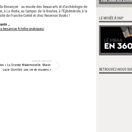
x de Besançon : au musée des beaux-arts et d’archéologie de
à La Rodia, au Campus de la Bouloie, à l’Éphéméride, à la
ersité de Franche-Comté et chez Reservoir Books !
LE MUSÉE À 360°
yante …
a.besancon.fr/infos-pratiques/
article suivant
ion « La Grande Mademoiselle. Marie-
RETROUVEZ-NOUS SU
Lucie Cornillot, une vie de musées »