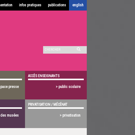
entation
infos pratiques
publications
english
ACCÈS ENSEIGNANTS
space presse
> public scolaire
PRIVATISATION / MÉCÉNAT
s des musées
> privatisation