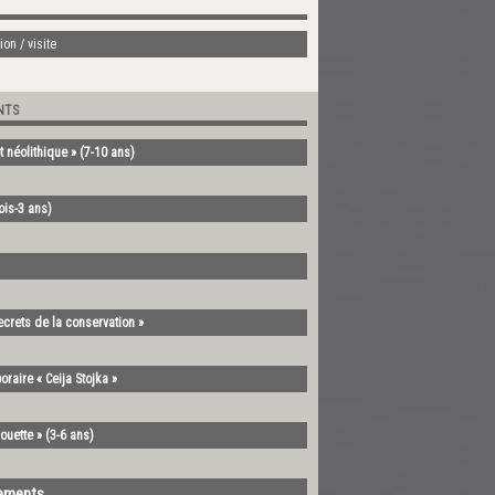
on / visite
NTS
t néolithique » (7-10 ans)
mois-3 ans)
ecrets de la conservation »
oraire « Ceija Stojka »
ouette » (3-6 ans)
nements