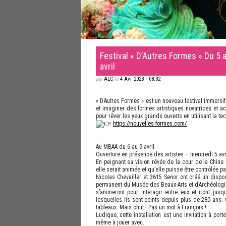
Festival « D’Autres Formes » Du 5 
avril
par
ALC
le
4 Avr 2023
•
08:02
« D’Autres Formes » est un nouveau festival immersif
et imaginer des formes artistiques novatrices et a
pour rêver les yeux grands ouverts en utilisant la t
https://nouvelles-formes.com/
—
Au MBAA du 6 au 9 avril
Ouverture en présence des artistes – mercredi 5 avr
En peignant sa vision rêvée de la cour de la Chine i
elle serait animée et qu’elle puisse être contrôlée pa
Nicolas Chevailler et 3615 Seňor ont créé un disposi
permanent du Musée des Beaux-Arts et d’Archéologi
s’animeront pour interagir entre eux et iront ju
lesquelles ils sont peints depuis plus de 280 ans. C
tableaux. Mais chut ! Pas un mot à François !
Ludique, cette installation est une invitation à p
même à jouer avec.