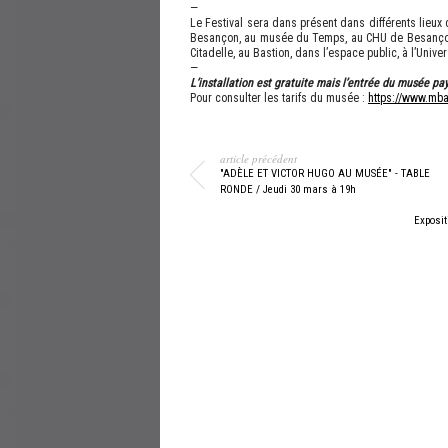
—
Le Festival sera dans présent dans différents lieu
Besançon, au musée du Temps, au CHU de Besançon, 
Citadelle, au Bastion, dans l’espace public, à l’Univ
—
L’installation est gratuite mais l’entrée du musée pa
Pour consulter les tarifs du musée :
https://www.mba
article précédent
"ADÈLE ET VICTOR HUGO AU MUSÉE" - TABLE
RONDE / Jeudi 30 mars à 19h
Exposit