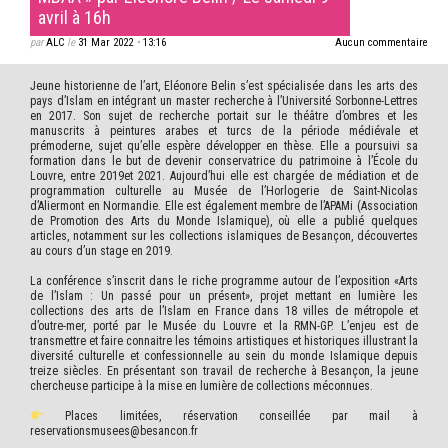
avril à 16h
par
ALC
le
31 Mar 2022
•
13:16
Aucun commentaire
Jeune historienne de l’art, Eléonore Belin s’est spécialisée dans les arts des
pays d’Islam en intégrant un master recherche à l’Université Sorbonne-Lettres
en 2017. Son sujet de recherche portait sur le théâtre d’ombres et les
manuscrits à peintures arabes et turcs de la période médiévale et
prémoderne, sujet qu’elle espère développer en thèse. Elle a poursuivi sa
formation dans le but de devenir conservatrice du patrimoine à l’École du
Louvre, entre 2019et 2021. Aujourd’hui elle est chargée de médiation et de
programmation culturelle au Musée de l’Horlogerie de Saint-Nicolas
d’Aliermont en Normandie. Elle est également membre de l’APAMi (Association
de Promotion des Arts du Monde Islamique), où elle a publié quelques
articles, notamment sur les collections islamiques de Besançon, découvertes
au cours d’un stage en 2019.
La conférence s’inscrit dans le riche programme autour de l’exposition «Arts
de l’Islam : Un passé pour un présent», projet mettant en lumière les
collections des arts de l’Islam en France dans 18 villes de métropole et
d’outre-mer, porté par le Musée du Louvre et la RMN-GP. L’enjeu est de
transmettre et faire connaitre les témoins artistiques et historiques illustrant la
diversité culturelle et confessionnelle au sein du monde Islamique depuis
treize siècles. En présentant son travail de recherche à Besançon, la jeune
chercheuse participe à la mise en lumière de collections méconnues.
Places limitées, réservation conseillée par mail à
reservationsmusees@besancon.fr