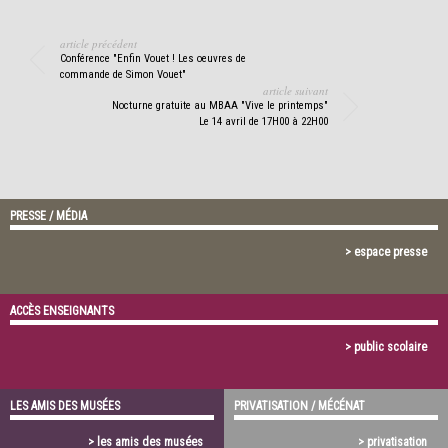
article précédent
Conférence "Enfin Vouet ! Les oeuvres de
commande de Simon Vouet"
article suivant
Nocturne gratuite au MBAA "Vive le printemps"
Le 14 avril de 17H00 à 22H00
PRESSE / MÉDIA
> espace presse
ACCÈS ENSEIGNANTS
> public scolaire
LES AMIS DES MUSÉES
PRIVATISATION / MÉCÉNAT
> les amis des musées
> privatisation