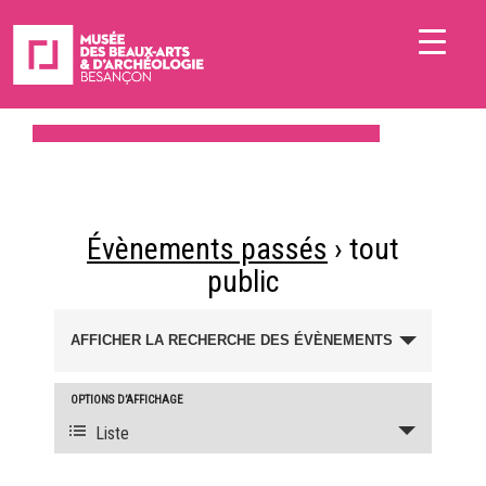
Évènements passés
› tout
public
Recherche
AFFICHER LA RECHERCHE DES ÉVÈNEMENTS
et
navigation
OPTIONS D’AFFICHAGE
Navigation
de
Liste
de
vues
vues