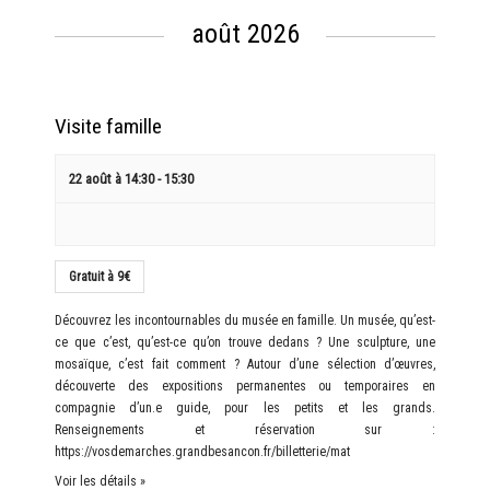
Évènements
évènement
août 2026
Visite famille
22 août à 14:30
-
15:30
Gratuit à 9€
Découvrez les incontournables du musée en famille. Un musée, qu’est-
ce que c’est, qu’est-ce qu’on trouve dedans ? Une sculpture, une
mosaïque, c’est fait comment ? Autour d’une sélection d’œuvres,
découverte des expositions permanentes ou temporaires en
compagnie d’un.e guide, pour les petits et les grands.
Renseignements et réservation sur :
https://vosdemarches.grandbesancon.fr/billetterie/mat
Voir les détails »