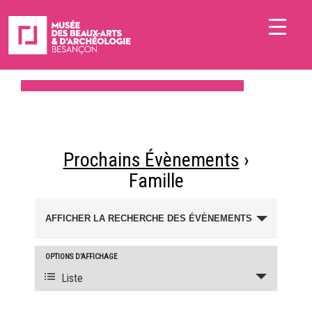
Prochains Évènements
›
Famille
Recherche
AFFICHER LA RECHERCHE DES ÉVÈNEMENTS
et
navigation
OPTIONS D’AFFICHAGE
Navigation
de
Liste
de
vues
vues