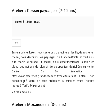
Atelier « Dessin paysage » (7-10 ans)
8 avril à 14:30
-
16:30
5€
Entre monts et forêts, nous sauterons de feuille en feuille, de rocher en
rocher, pour découvrir les paysages de Franche-Comté et d’ailleurs,
que recèle le musée. En atelier, nous expérimenterons la mise en
place des notions de plan et de perspective, défrichées en visite.
Durée : 2h Sur réservation :
https://vosdemarches.grandbesancon.fr/billetterie/mat Enfant non
accompagné Merci de vous présenter 10 minutes avant l’horaire
indiqué. Tarif : 5€ par enfant
Voir les détails »
Atelier « Mosaïques » (3-6 ans)