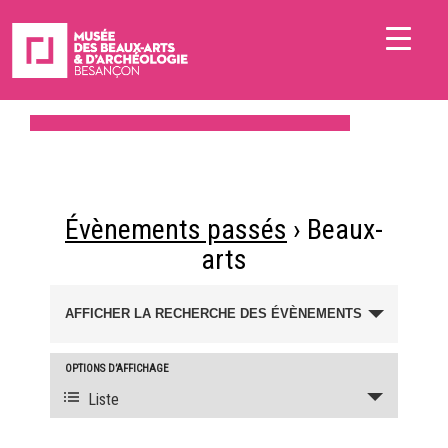
Évènements passés
› Beaux-
arts
Recherche
AFFICHER LA RECHERCHE DES ÉVÈNEMENTS
et
navigation
OPTIONS D’AFFICHAGE
Navigation
de
Liste
de
vues
vues