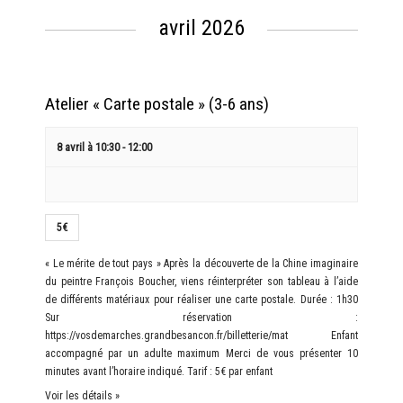
Évènements
évènement
avril 2026
Atelier « Carte postale » (3-6 ans)
8 avril à 10:30
-
12:00
5€
« Le mérite de tout pays » Après la découverte de la Chine imaginaire
du peintre François Boucher, viens réinterpréter son tableau à l’aide
de différents matériaux pour réaliser une carte postale. Durée : 1h30
Sur réservation :
https://vosdemarches.grandbesancon.fr/billetterie/mat Enfant
accompagné par un adulte maximum Merci de vous présenter 10
minutes avant l’horaire indiqué. Tarif : 5€ par enfant
Voir les détails »