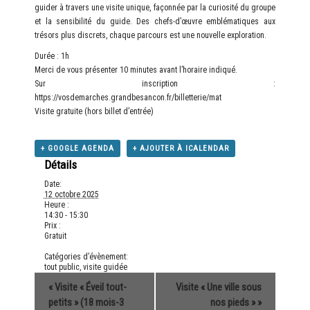
guider à travers une visite unique, façonnée par la curiosité du groupe
et la sensibilité du guide. Des chefs-d’œuvre emblématiques aux
trésors plus discrets, chaque parcours est une nouvelle exploration.
Durée : 1h
Merci de vous présenter 10 minutes avant l’horaire indiqué.
Sur inscription :
https://vosdemarches.grandbesancon.fr/billetterie/mat
Visite gratuite (hors billet d’entrée)
+ GOOGLE AGENDA
+ AJOUTER À ICALENDAR
Détails
Date:
12 octobre 2025
Heure :
14:30 - 15:30
Prix :
Gratuit
Catégories d’évènement:
tout public
,
visite guidée
«
Visite « Éveil tout-
Visite « Une ville sous
petits » (18 mois-3
nos pieds »
»