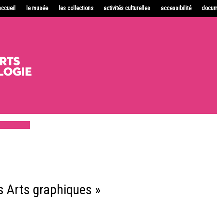
accueil
le musée
les collections
activités culturelles
accessibilité
docum
es Arts graphiques »