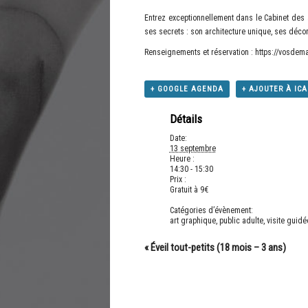
Entrez exceptionnellement dans le Cabinet des 
ses secrets : son architecture unique, ses décor
Renseignements et réservation :
https://vosdema
+ GOOGLE AGENDA
+ AJOUTER À IC
Détails
Date:
13 septembre
Heure :
14:30 - 15:30
Prix :
Gratuit à 9€
Catégories d’évènement:
art graphique
,
public adulte
,
visite guidé
«
Éveil tout-petits (18 mois – 3 ans)