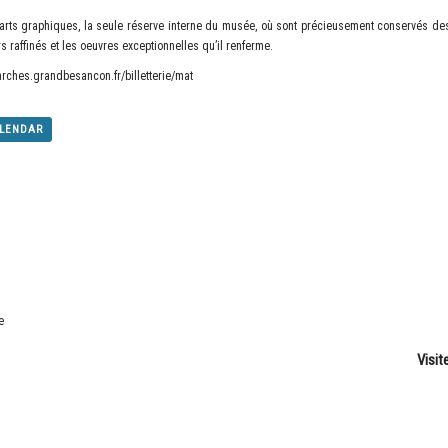
arts graphiques, la seule réserve interne du musée, où sont précieusement conservés de
s raffinés et les oeuvres exceptionnelles qu’il renferme.
rches.grandbesancon.fr/billetterie/mat
ALENDAR
e
Visit