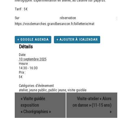
hiéroglyphe. Expérimentation en atelier, au calame sur papyrus.
Tarif : 5€
Sur réservation :
https://vosdemarches.grandbesancon.fr/billetterie/mat
+ GOOGLE AGENDA
+ AJOUTER À ICALENDAR
Détails
Date:
10 septembre 2025
Heure :
14:30 - 16:30
Prix :
5€
Catégories d’évènement:
atelier
,
jeune public
,
public jeune
,
visite guidée
«
Visite guidée
Visite-atelier « Alors
exposition
on danse » (11-15 ans)
« Chorégraphies »
»