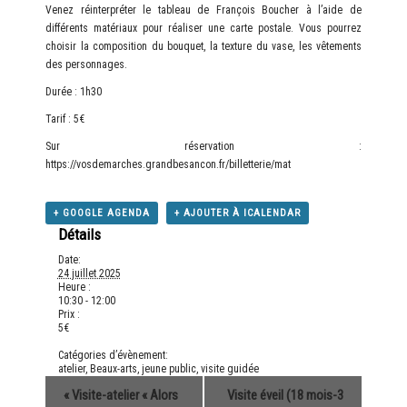
Venez réinterpréter le tableau de François Boucher à l’aide de
différents matériaux pour réaliser une carte postale. Vous pourrez
choisir la composition du bouquet, la texture du vase, les vêtements
des personnages.
Durée : 1h30
Tarif : 5€
Sur réservation :
https://vosdemarches.grandbesancon.fr/billetterie/mat
+ GOOGLE AGENDA
+ AJOUTER À ICALENDAR
Détails
Date:
24 juillet 2025
Heure :
10:30 - 12:00
Prix :
5€
Catégories d’évènement:
atelier
,
Beaux-arts
,
jeune public
,
visite guidée
«
Visite-atelier « Alors
Visite éveil (18 mois-3