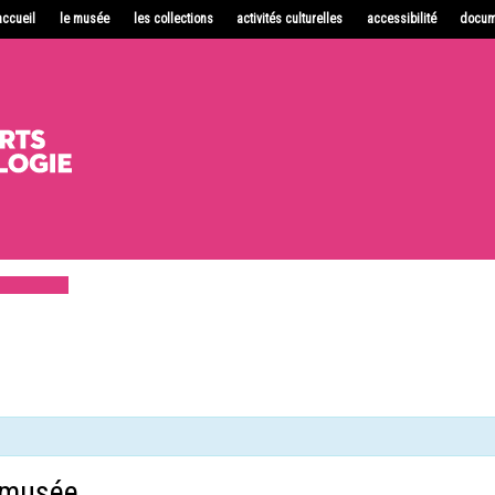
accueil
le musée
les collections
activités culturelles
accessibilité
docum
 musée