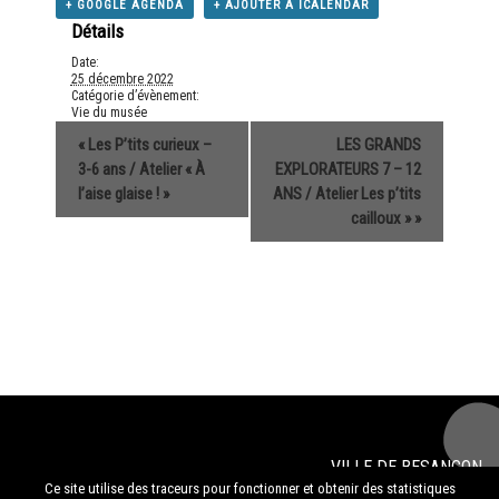
+ GOOGLE AGENDA
+ AJOUTER À ICALENDAR
Détails
Date:
25 décembre 2022
Catégorie d’évènement:
Vie du musée
«
Les P’tits curieux –
LES GRANDS
3-6 ans / Atelier « À
EXPLORATEURS 7 – 12
l’aise glaise ! »
ANS / Atelier Les p’tits
cailloux »
»
VILLE DE
BESANÇON
© 2020
musée des beaux-arts et d'archéologie de Besançon
Ce site utilise des traceurs pour fonctionner et obtenir des statistiques