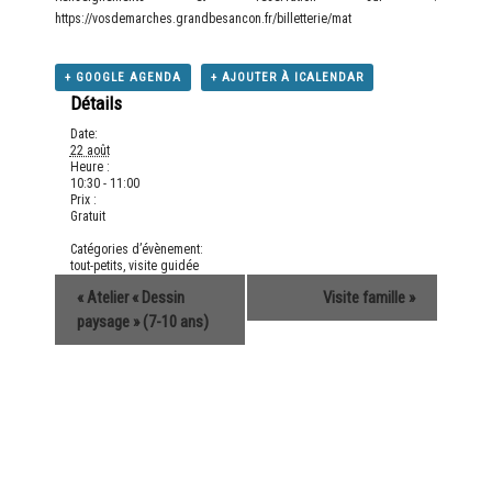
https://vosdemarches.grandbesancon.fr/billetterie/mat
+ GOOGLE AGENDA
+ AJOUTER À ICALENDAR
Détails
Date:
22 août
Heure :
10:30 - 11:00
Prix :
Gratuit
Catégories d’évènement:
tout-petits
,
visite guidée
«
Atelier « Dessin
Visite famille
»
paysage » (7-10 ans)