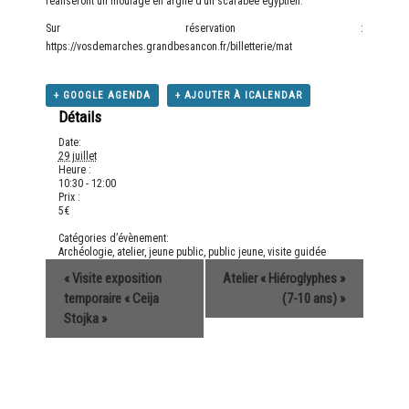
réaliseront un moulage en argile d’un scarabée égyptien.
Sur réservation :
https://vosdemarches.grandbesancon.fr/billetterie/mat
+ GOOGLE AGENDA
+ AJOUTER À ICALENDAR
Détails
Date:
29 juillet
Heure :
10:30 - 12:00
Prix :
5€
Catégories d’évènement:
Archéologie
,
atelier
,
jeune public
,
public jeune
,
visite guidée
«
Visite exposition
Atelier « Hiéroglyphes »
temporaire « Ceija
(7-10 ans)
»
Stojka »